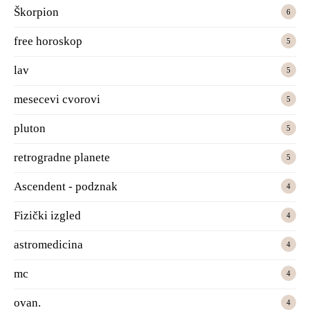
Škorpion
6
free horoskop
5
lav
5
mesecevi cvorovi
5
pluton
5
retrogradne planete
5
Ascendent - podznak
4
Fizički izgled
4
astromedicina
4
mc
4
ovan.
4