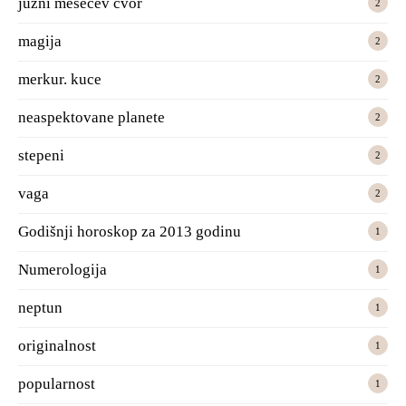
juzni mesecev cvor
2
magija
2
merkur. kuce
2
neaspektovane planete
2
stepeni
2
vaga
2
Godišnji horoskop za 2013 godinu
1
Numerologija
1
neptun
1
originalnost
1
popularnost
1