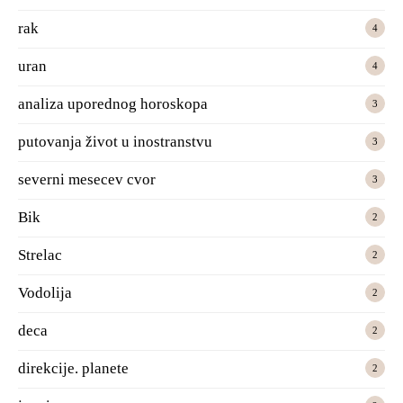
rak
4
uran
4
analiza uporednog horoskopa
3
putovanja život u inostranstvu
3
severni mesecev cvor
3
Bik
2
Strelac
2
Vodolija
2
deca
2
direkcije. planete
2