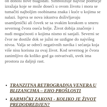
on donosi nove blagodati. Simbolizuje najviše područje
izražaja koje se može doseći u ovom životu i mora se
tumačiti najboljim osobinama znaka i kuće u kojima se
nalazi. Isprva se nova iskustva doživljavaju
usamljenički ali čovek se sa svakim korakom u smeru
severnog čvora oseća bolje. Život dobija značenje i
nudi mogućnosti o kojima nismo ni sanjali. Severni se
čvor ne dostiže dok se južni ne uzdigne do najvišeg
nivoa. Valja se odreći negativnih navika i sećanja koja
više nisu korisna za ovaj život. Kod severnog je čvora
zanimljivo da koliko god ga ostvarivali, uvek ima
prostora za daljnji rast.
TRANZITNA RETROGRADNA VENERA U
BLIZANCIMA – EHO PROŠLOSTI
KARMIČKI ZAKONI - KOLIKO JE ŽIVOT
PREDODREDJEN?