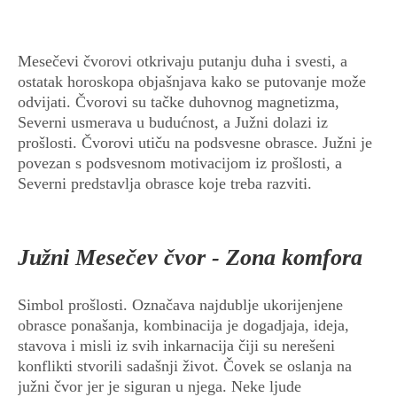
Mesečevi čvorovi otkrivaju putanju duha i svesti, a
ostatak horoskopa objašnjava kako se putovanje može
odvijati. Čvorovi su tačke duhovnog magnetizma,
Severni usmerava u budućnost, a Južni dolazi iz
prošlosti. Čvorovi utiču na podsvesne obrasce. Južni je
povezan s podsvesnom motivacijom iz prošlosti, a
Severni predstavlja obrasce koje treba razviti.
Južni Mesečev čvor - Zona komfora
Simbol prošlosti. Označava najdublje ukorijenjene
obrasce ponašanja, kombinacija je dogadjaja, ideja,
stavova i misli iz svih inkarnacija čiji su nerešeni
konflikti stvorili sadašnji život. Čovek se oslanja na
južni čvor jer je siguran u njega. Neke ljude