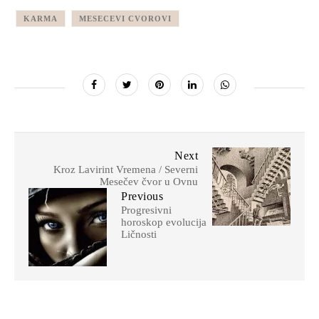
KARMA
MESECEVI CVOROVI
Next
Kroz Lavirint Vremena / Severni
Mesečev čvor u Ovnu
Previous
Progresivni
horoskop evolucija
Ličnosti