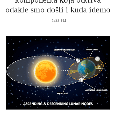
odakle smo došli i kuda idemo
3:23 PM