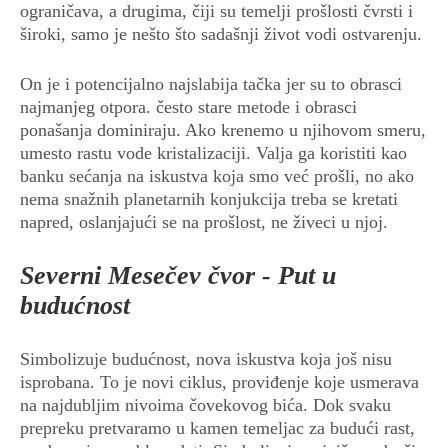
ograničava, a drugima, čiji su temelji prošlosti čvrsti i
široki, samo je nešto što sadašnji život vodi ostvarenju.
On je i potencijalno najslabija tačka jer su to obrasci
najmanjeg otpora. često stare metode i obrasci
ponašanja dominiraju. Ako krenemo u njihovom smeru,
umesto rastu vode kristalizaciji. Valja ga koristiti kao
banku sećanja na iskustva koja smo već prošli, no ako
nema snažnih planetarnih konjukcija treba se kretati
napred, oslanjajući se na prošlost, ne živeci u njoj.
Severni Mesečev čvor - Put u
budućnost
Simbolizuje budućnost, nova iskustva koja još nisu
isprobana. To je novi ciklus, proviđenje koje usmerava
na najdubljim nivoima čovekovog bića. Dok svaku
prepreku pretvaramo u kamen temeljac za budući rast,