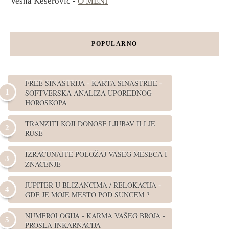
Vesna Keserović -
O MENI
POPULARNO
FREE SINASTRIJA - KARTA SINASTRIJE -
SOFTVERSKA ANALIZA UPOREDNOG
HOROSKOPA
TRANZITI KOJI DONOSE LJUBAV ILI JE
RUŠE
IZRAČUNAJTE POLOŽAJ VAŠEG MESECA I
ZNAČENJE
JUPITER U BLIZANCIMA / RELOKACIJA -
GDE JE MOJE MESTO POD SUNCEM ?
NUMEROLOGIJA - KARMA VAŠEG BROJA -
PROŠLA INKARNACIJA