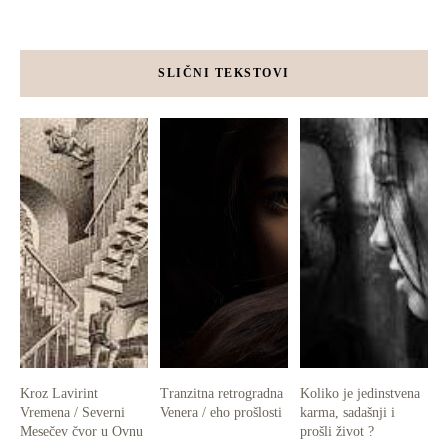
SLIČNI TEKSTOVI
Kroz Lavirint
Tranzitna retrogradna
Koliko je jedinstvena
Vremena / Severni
Venera / eho prošlosti
karma, sadašnji i
Mesečev čvor u Ovnu
prošli život ?