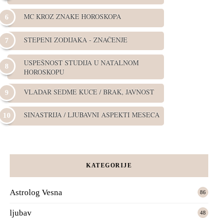
MC KROZ ZNAKE HOROSKOPA
STEPENI ZODIJAKA - ZNAČENJE
USPEŠNOST STUDIJA U NATALNOM
HOROSKOPU
VLADAR SEDME KUCE / BRAK, JAVNOST
SINASTRIJA / LJUBAVNI ASPEKTI MESECA
KATEGORIJE
Astrolog Vesna
86
ljubav
48