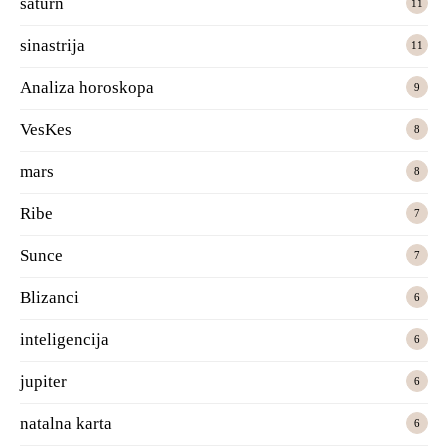
saturn
11
sinastrija
11
Analiza horoskopa
9
VesKes
8
mars
8
Ribe
7
Sunce
7
Blizanci
6
inteligencija
6
jupiter
6
natalna karta
6