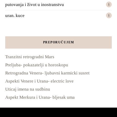
putovanja i život u inostranstvu
1
uran. kuce
1
PREPORUČUJEM
Tranzitni retrogradni Mars
Preljuba- pokazatelji u horoskopu
Retrogradna Venera- ljubavni karmicki susret
Aspekti Venere i Urana- electric love
Uticaj imena na sudbinu
Aspekt Merkura i Urana- bljesak uma