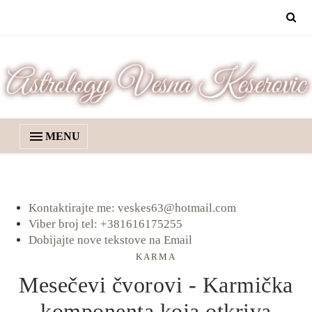
MENU
Kontaktirajte me: veskes63@hotmail.com
Viber broj tel: +381616175255
Dobijajte nove tekstove na Email
KARMA
Mesečevi čvorovi - Karmička
komponenta koja otkriva