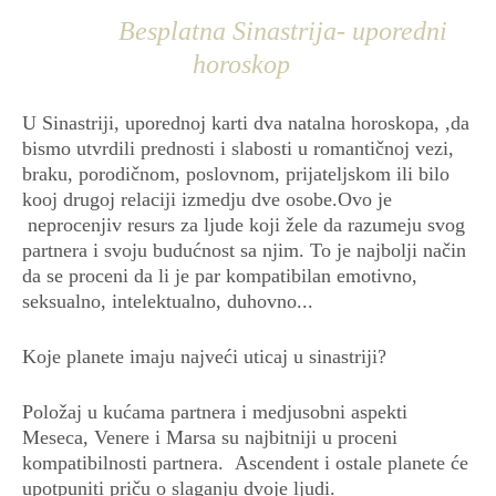
Besplatna Sinastrija- uporedni
horoskop
U Sinastriji, uporednoj karti dva natalna horoskopa, ,da
bismo utvrdili prednosti i slabosti u romantičnoj vezi,
braku, porodičnom, poslovnom, prijateljskom ili bilo
kooj drugoj relaciji izmedju dve osobe.Ovo je
neprocenjiv resurs za lјude koji žele da razumeju svog
partnera i svoju budućnost sa njim. To je najbolјi način
da se proceni da li je par kompatibilan emotivno,
seksualno, intelektualno, duhovno...
Koje planete imaju najveći uticaj u sinastriji?
Položaj u kućama partnera i medjusobni aspekti
Meseca, Venere i Marsa su najbitniji u proceni
kompatibilnosti partnera. Ascendent i ostale planete će
upotpuniti priču o slaganju dvoje ljudi.