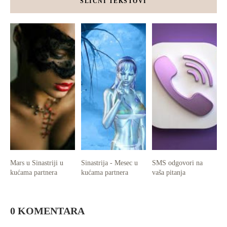
SLIČNI TEKSTOVI
Mars u Sinastriji u
Sinastrija - Mesec u
SMS odgovori na
kućama partnera
kućama partnera
vaša pitanja
0 KOMENTARA