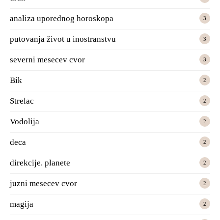
analiza uporednog horoskopa
3
putovanja život u inostranstvu
3
severni mesecev cvor
3
Bik
2
Strelac
2
Vodolija
2
deca
2
direkcije. planete
2
juzni mesecev cvor
2
magija
2