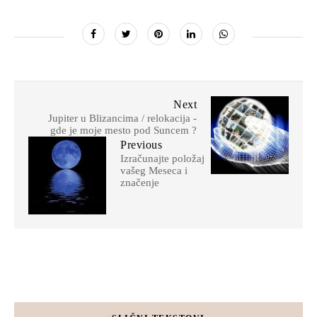
Next
Jupiter u Blizancima / relokacija -
gde je moje mesto pod Suncem ?
Previous
Izračunajte položaj
vašeg Meseca i
značenje