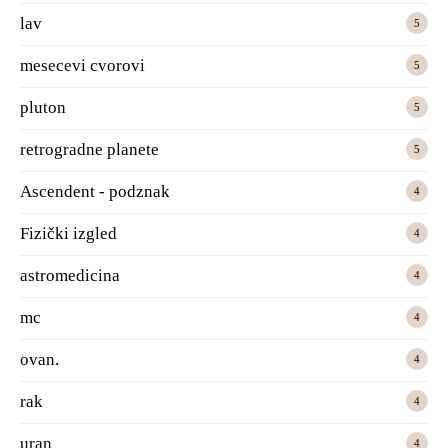
lav
5
mesecevi cvorovi
5
pluton
5
retrogradne planete
5
Ascendent - podznak
4
Fizički izgled
4
astromedicina
4
mc
4
ovan.
4
rak
4
uran
4