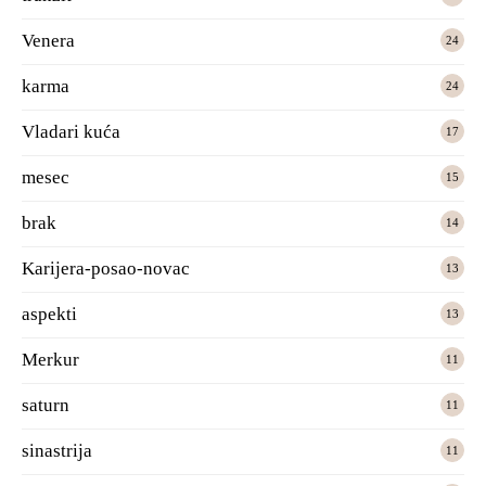
Venera
24
karma
24
Vladari kuća
17
mesec
15
brak
14
Karijera-posao-novac
13
aspekti
13
Merkur
11
saturn
11
sinastrija
11