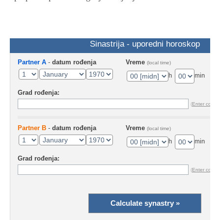
Sinastrija - uporedni horoskop
Partner A
-
datum rođenja
Vreme
(local time)
h
min
Grad rođenja:
(
Enter coord
Partner B
-
datum rođenja
Vreme
(local time)
h
min
Grad rođenja:
(
Enter coord