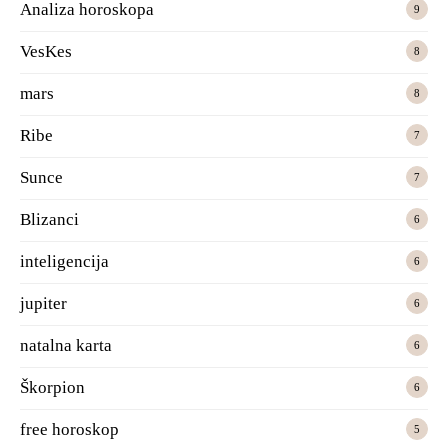
Analiza horoskopa
9
VesKes
8
mars
8
Ribe
7
Sunce
7
Blizanci
6
inteligencija
6
jupiter
6
natalna karta
6
Škorpion
6
free horoskop
5