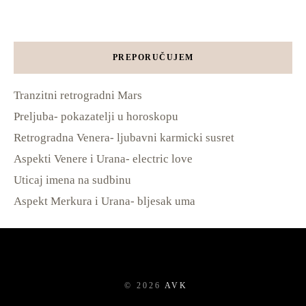
PREPORUČUJEM
Tranzitni retrogradni Mars
Preljuba- pokazatelji u horoskopu
Retrogradna Venera- ljubavni karmicki susret
Aspekti Venere i Urana- electric love
Uticaj imena na sudbinu
Aspekt Merkura i Urana- bljesak uma
©
2026
AVK