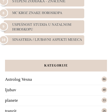
STEPENI ZODIJAKA - ZNAČENJE
MC KROZ ZNAKE HOROSKOPA
USPEŠNOST STUDIJA U NATALNOM
HOROSKOPU
SINASTRIJA / LJUBAVNI ASPEKTI MESECA
KATEGORIJE
Astrolog Vesna
86
ljubav
48
planete
33
tranzit
26