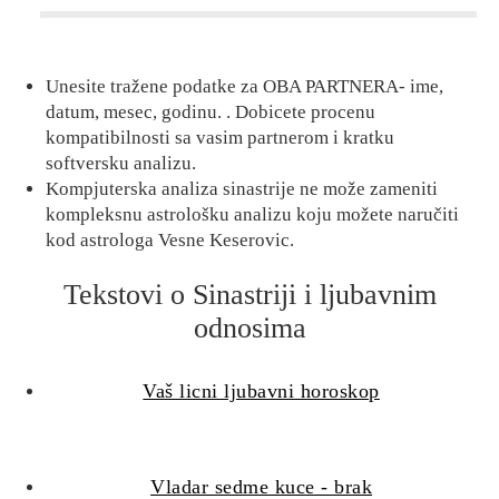
Unesite tražene podatke za OBA PARTNERA- ime,
datum, mesec, godinu. . Dobicete procenu
kompatibilnosti sa vasim partnerom i kratku
softversku analizu.
Kompjuterska analiza sinastrije ne može zameniti
kompleksnu astrološku analizu koju možete naručiti
kod astrologa Vesne Keserovic.
Tekstovi o Sinastriji i ljubavnim
odnosima
Vaš licni ljubavni horoskop
Vladar sedme kuce - brak