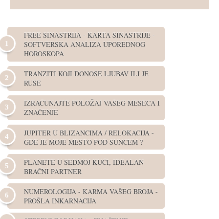
FREE SINASTRIJA - KARTA SINASTRIJE -
SOFTVERSKA ANALIZA UPOREDNOG
HOROSKOPA
TRANZITI KOJI DONOSE LJUBAV ILI JE
RUŠE
IZRAČUNAJTE POLOŽAJ VAŠEG MESECA I
ZNAČENJE
JUPITER U BLIZANCIMA / RELOKACIJA -
GDE JE MOJE MESTO POD SUNCEM ?
PLANETE U SEDMOJ KUĆI, IDEALAN
BRAČNI PARTNER
NUMEROLOGIJA - KARMA VAŠEG BROJA -
PROŠLA INKARNACIJA