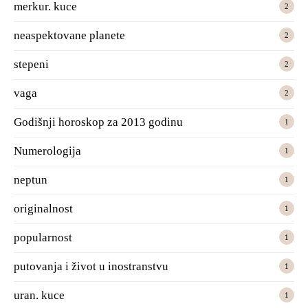
merkur. kuce
2
neaspektovane planete
2
stepeni
2
vaga
2
Godišnji horoskop za 2013 godinu
1
Numerologija
1
neptun
1
originalnost
1
popularnost
1
putovanja i život u inostranstvu
1
uran. kuce
1