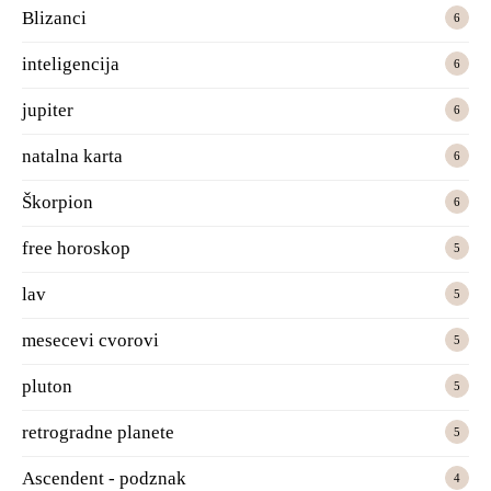
Blizanci
6
inteligencija
6
jupiter
6
natalna karta
6
Škorpion
6
free horoskop
5
lav
5
mesecevi cvorovi
5
pluton
5
retrogradne planete
5
Ascendent - podznak
4