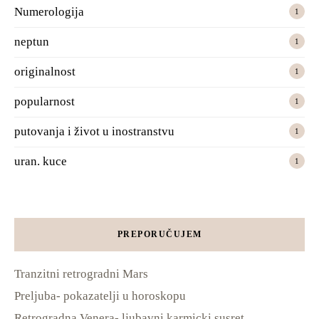
Numerologija
1
neptun
1
originalnost
1
popularnost
1
putovanja i život u inostranstvu
1
uran. kuce
1
PREPORUČUJEM
Tranzitni retrogradni Mars
Preljuba- pokazatelji u horoskopu
Retrogradna Venera- ljubavni karmicki susret