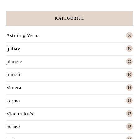
KATEGORIJE
Astrolog Vesna
86
ljubav
48
planete
33
tranzit
26
Venera
24
karma
24
Vladari kuća
17
mesec
15