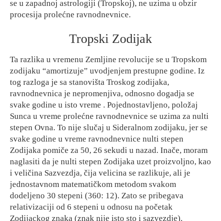
se u zapadnoj astrologiji (Tropskoj), ne uzima u obzir
procesija prolećne ravnodnevnice.
Tropski Zodijak
Ta razlika u vremenu Zemljine revolucije se u Tropskom
zodijaku “amortizuje” uvodjenjem prestupne godine. Iz
tog razloga je sa stanovišta Troskog zodijaka,
ravnodnevnica je nepromenjiva, odnosno dogadja se
svake godine u isto vreme . Pojednostavljeno, položaj
Sunca u vreme prolećne ravnodnevnice se uzima za nulti
stepen Ovna. To nije slučaj u Sideralnom zodijaku, jer se
svake godine u vreme ravnodnevnice nulti stepen
Zodijaka pomiče za 50, 26 sekudi u nazad. Inače, moram
naglasiti da je nulti stepen Zodijaka uzet proizvoljno, kao
i veličina Sazvezdja, čija velicina se razlikuje, ali je
jednostavnom matematičkom metodom svakom
dodeljeno 30 stepeni (360: 12). Zato se pribegava
relativizaciji od 6 stepeni u odnosu na početak
Zodijackog znaka (znak nije isto sto i sazvezdje).