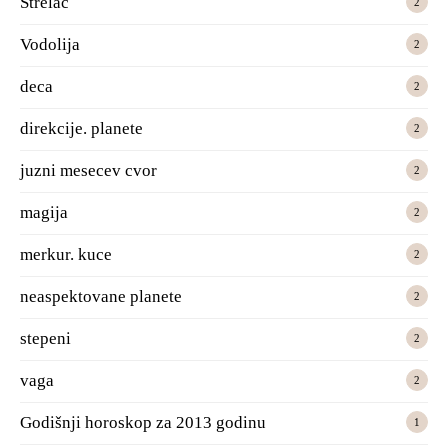
Strelac
2
Vodolija
2
deca
2
direkcije. planete
2
juzni mesecev cvor
2
magija
2
merkur. kuce
2
neaspektovane planete
2
stepeni
2
vaga
2
Godišnji horoskop za 2013 godinu
1