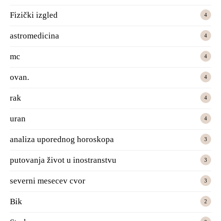
Fizički izgled
4
astromedicina
4
mc
4
ovan.
4
rak
4
uran
4
analiza uporednog horoskopa
3
putovanja život u inostranstvu
3
severni mesecev cvor
3
Bik
2