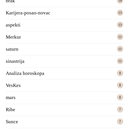
brak
14
Karijera-posao-novac
13
aspekti
13
Merkur
11
saturn
11
sinastrija
11
Analiza horoskopa
9
VesKes
8
mars
8
Ribe
7
Sunce
7