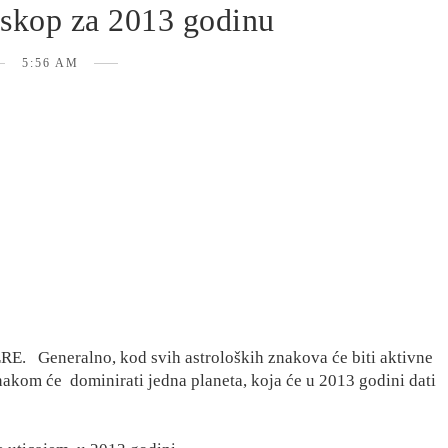
oskop za 2013 godinu
5:56 AM
ERE.
Generalno, kod svih astroloških znakova će biti aktivne
znakom će
dominirati jedna planeta, koja će u 2013 godini dati