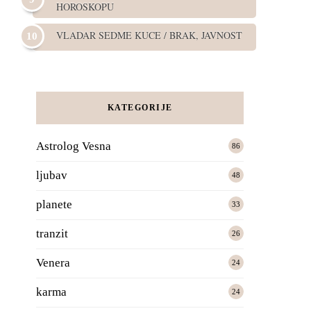
HOROSKOPU
VLADAR SEDME KUCE / BRAK, JAVNOST
KATEGORIJE
Astrolog Vesna
86
ljubav
48
planete
33
tranzit
26
Venera
24
karma
24