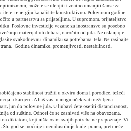
i optimizmom, možete se ulenjiti i znatno umanjiti šanse za
oritete i energiju kanališite konstruktivno. Polovinom godine
čito u partnerstvu sa prijateljima. U suprotnom, prijateljstvo
ubitku. Poslovne investicije vezane za inostransvo su posebno
većanju materijalnih dobara, naročito od jula. Ne oslanjajte
aglasite svakodnevnu
dinamiku sa potrebama tela. Ne rasipajte
strana.
Godina dinamike, promenjivosti, nestabilnosti,
bičajeno stabilnost tražiti u okviru doma i porodice, težeći
encija u karijeri . A baš vas tu mogu očekivati neželjena
rt, jun do polovine jula. U ljubavi ćete osetiti distanciranost,
žnija od suštine. Odnosi će se zasnivati više na obavezama,
 na diktatora, koji ništa osim svojih potreba ne prepoznaje. Vi
. Što god se moćnije i nemilosrdnije bude
poneo, pretrpeće