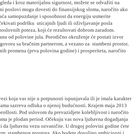
leda i kroz materijalnu sigurnost, možete se odvažiti na
ni poslovi mogu dovesti do finansijskog sloma, naročito ako
raća samopuzdanje i sposobnost da energiju usmerite
čekivati podršku
uticajnih ljudi ili oživljavanje posla
poslovnih poteza, koji će rezultovati dobrom zaradom.
anu od polovine jula. Porodično okruženje će postati izvor
dogovoru sa bračnim partnerom, a vezano za
stambeni prostor,
ih promena (prva polovina godine) i prosperiteta, naročito
ezi koja vas nije u potpunosti ispunjavala ili je imala karakter
ama sazreva odluka o njenoj budućnosti. Krajem maja 2013
prošlosti. Pod uslovom da prevazidjete kolebljivost i naročito
ama je plodan period. Očekuju vas nova ljubavna dogadjanja
i da ljubavnu vezu ozvaničite. U drugoj polovini godine ćete
njem
stambenog prostora. Ako budete dovoljno ambiciozni i