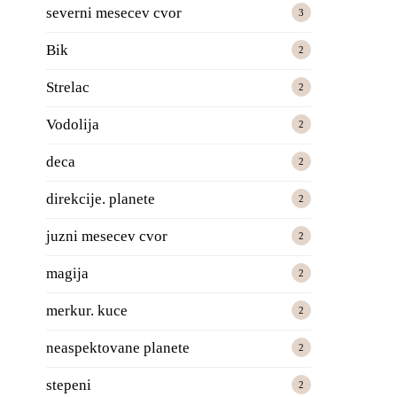
severni mesecev cvor
3
Bik
2
Strelac
2
Vodolija
2
deca
2
direkcije. planete
2
juzni mesecev cvor
2
magija
2
merkur. kuce
2
neaspektovane planete
2
stepeni
2