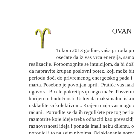
OVAN
Tokom 2013 godine, vaša priroda prep
osećate da iz vas vrca energija, samo
realizacije. Potpomognite se intuicijom, da bi doš
da napravite krupan poslovni potez, koji može bit
periodu doći do privremenog energetskog pada i
marta. Posebno je povoljan april.
Pratiće vas nak
ugovora. Bicete pokretljiviji nego inače. Posvetit
karijeru u budućnosti. Uslov da maksimalno iskori
uskladite sa kolektivom.. Krajem maja vas mogu op
računi.
Potrudite se da ih regulišete pre tog per
razmotrite koje ideje treba odbaciti kao prevazid
raznovrsnosti ideja i ponuda imali neku dilemu, o
porodici i to na svim nivoima. Od sklapanja porod