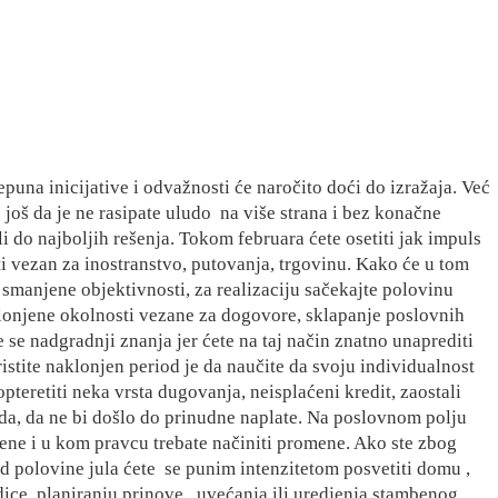
una inicijative i odvažnosti će naročito doći do izražaja. Već
 još da je ne rasipate uludo
na više strana i bez konačne
li do najboljih rešenja. Tokom februara ćete osetiti jak impuls
i vezan za inostranstvo, putovanja, trgovinu. Kako će u tom
smanjene objektivnosti, za realizaciju sačekajte polovinu
lonjene okolnosti vezane za dogovore, sklapanje poslovnih
e se nadgradnji znanja jer ćete na taj način znatno unaprediti
stite naklonjen period je da naučite da svoju individualnost
teretiti neka vrsta dugovanja, neisplaćeni kredit, zaostali
ioda, da ne bi došlo do prinudne naplate. Na poslovnom polju
jene i u kom pravcu trebate načiniti promene. Ako ste zbog
d polovine jula ćete
se punim intenzitetom posvetiti domu ,
ice, planiranju prinove,
uvećanja ili uredjenja stambenog