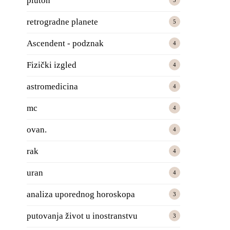
pluton
5
retrogradne planete
5
Ascendent - podznak
4
Fizički izgled
4
astromedicina
4
mc
4
ovan.
4
rak
4
uran
4
analiza uporednog horoskopa
3
putovanja život u inostranstvu
3