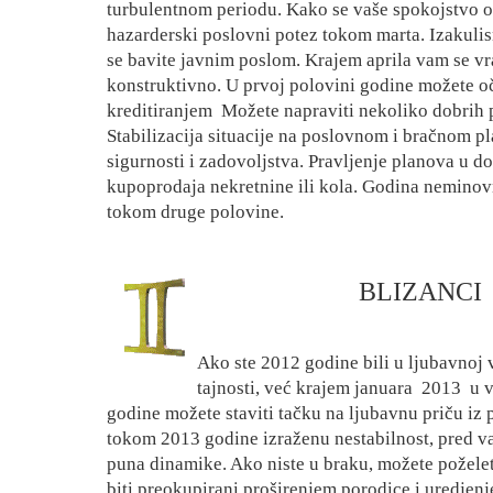
turbulentnom periodu. Kako se vaše spokojstvo og
hazarderski poslovni potez tokom marta. Izakulis
se bavite javnim poslom. Krajem aprila vam se v
konstruktivno. U prvoj polovini godine možete o
kreditiranjem
Možete napraviti nekoliko dobrih 
Stabilizacija situacije na poslovnom i bračnom pl
sigurnosti i zadovoljstva. Pravljenje planova u 
kupoprodaja nekretnine ili kola. Godina neminovn
tokom druge polovine.
BLIZANCI
Ako ste 2012 godine bili u ljubavnoj v
tajnosti, već krajem januara
2013 u v
godine možete staviti tačku na ljubavnu priču iz 
tokom 2013 godine izraženu nestabilnost, pred v
puna dinamike. Ako niste u braku, možete poželet
biti preokupirani proširenjem porodice i uredje