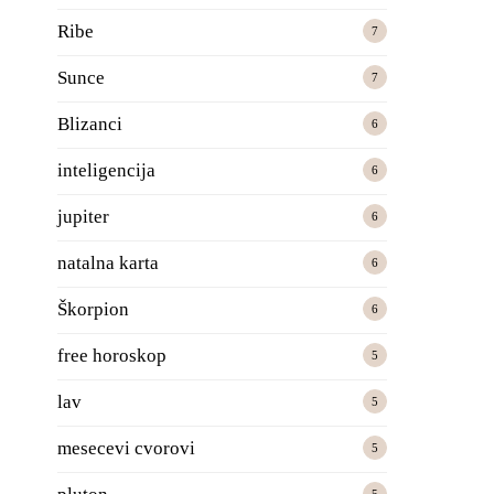
Ribe
7
Sunce
7
Blizanci
6
inteligencija
6
jupiter
6
natalna karta
6
Škorpion
6
free horoskop
5
lav
5
mesecevi cvorovi
5