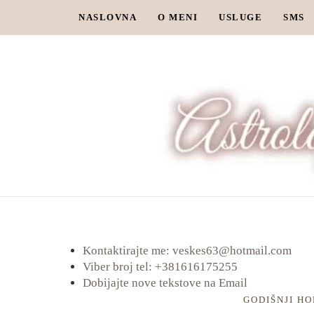
NASLOVNA
O MENI
USLUGE
SMS
Kontaktirajte me: veskes63@hotmail.com
Viber broj tel: +381616175255
Dobijajte nove tekstove na Email
GODIŠNJI HO