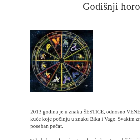
Godišnji hor
2013 godina je u znaku ŠESTICE, odnosno VEN
kuće koje počinju u znaku Bika i Vage. Svakim 
poseban pečat.