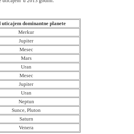
je uticajem
u 2013 godini.
uticajem dominantne planete
Merkur
Jupiter
Mesec
Mars
Uran
Mesec
Jupiter
Uran
Neptun
Sunce, Pluton
Saturn
Venera