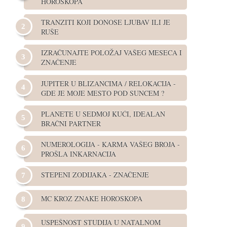
HOROSKOPA
TRANZITI KOJI DONOSE LJUBAV ILI JE
RUŠE
IZRAČUNAJTE POLOŽAJ VAŠEG MESECA I
ZNAČENJE
JUPITER U BLIZANCIMA / RELOKACIJA -
GDE JE MOJE MESTO POD SUNCEM ?
PLANETE U SEDMOJ KUĆI, IDEALAN
BRAČNI PARTNER
NUMEROLOGIJA - KARMA VAŠEG BROJA -
PROŠLA INKARNACIJA
STEPENI ZODIJAKA - ZNAČENJE
MC KROZ ZNAKE HOROSKOPA
USPEŠNOST STUDIJA U NATALNOM