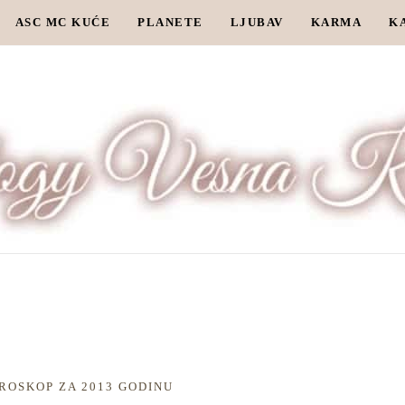
ASC MC KUĆE
PLANETE
LJUBAV
KARMA
K
ROSKOP ZA 2013 GODINU