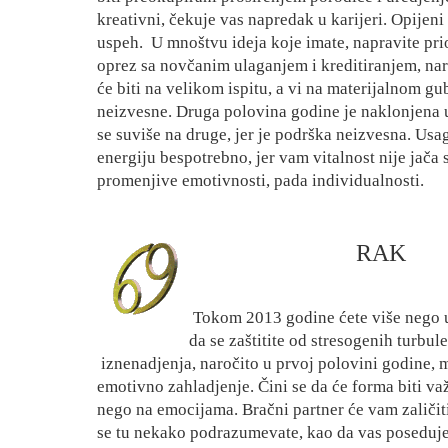
kreativni, čekuje vas napredak u karijeri. Opijen
uspeh.
U mnoštvu ideja koje imate, napravite pri
oprez sa novčanim ulaganjem i kreditiranjem, naro
će biti na velikom ispitu, a vi na materijalnom g
neizvesne. Druga polovina godine je naklonjena u
se suviše na druge, jer je podrška neizvesna. Us
energiju bespotrebno, jer vam vitalnost nije jača 
promenjive emotivnosti, pada individualnosti.
RAK
Tokom 2013 godine ćete više nego uo
da se zaštitite od stresogenih turbul
iznenadjenja, naročito u prvoj polovini godine, ma
emotivno zahladjenje. Čini se da će forma biti va
nego na emocijama. Bračni partner će vam zaličiti
se tu nekako podrazumevate, kao da vas poseduje