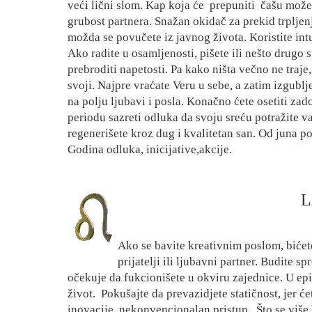
veći lični slom. Kap koja će
prepuniti
čašu može 
grubost partnera. Snažan okidač za prekid trpljen
možda se povučete iz javnog života. Koristite int
Ako radite u osamljenosti, pišete ili nešto drugo 
prebroditi napetosti. Pa kako ništa večno ne traje
svoji. Najpre vraćate Veru u sebe, a zatim izgubl
na polju ljubavi i posla. Konačno ćete osetiti z
periodu sazreti odluka da svoju sreću potražite 
regenerišete kroz dug i kvalitetan san. Od juna po
Godina odluka, inicijative,akcije.
L
Ako se bavite kreativnim poslom, bić
prijatelji ili ljubavni partner. Budite s
očekuje da fukcionišete u okviru zajednice. U epi
život.
Pokušajte da prevazidjete statičnost, jer ć
inovacije, nekonvencionalan pristup.
Što se više