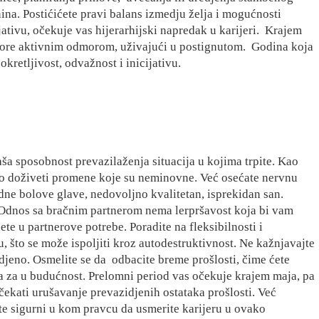
ina. Postićićete pravi balans izmedju želja i mogućnosti
jativu, očekuje vas hijerarhijski napredak u karijeri.
Krajem
apore aktivnim odmorom, uživajući u postignutom.
Godina koja
retljivost, odvažnost i inicijativu.
ša sposobnost prevazilaženja situacija u kojima trpite. Kao
no doživeti promene koje su neminovne. Već osećate nervnu
dne bolove glave, nedovoljno kvalitetan, isprekidan san.
e. Odnos sa bračnim partnerom nema lerpršavost koja bi vam
ete u partnerove potrebe. Poradite na fleksibilnosti i
tu, što se može ispoljiti kroz autodestruktivnost. Ne kažnjavajte
idjeno. Osmelite se da
odbacite breme prošlosti, čime ćete
a za u budućnost. Prelomni period vas očekuje krajem maja, pa
čekati urušavanje prevazidjenih ostataka prošlosti. Već
te sigurni u kom pravcu da usmerite karijeru u ovako