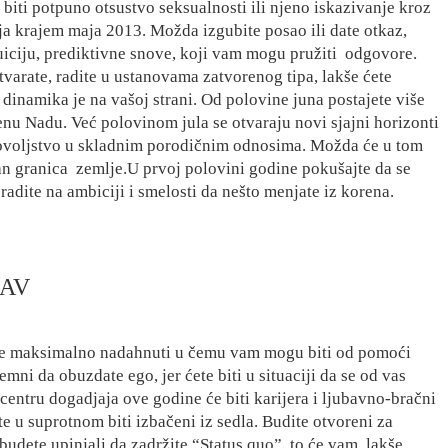
biti potpuno otsustvo seksualnosti ili njeno iskazivanje kroz
ja krajem maja 2013. Možda izgubite posao ili date otkaz,
uiciju, prediktivne snove, koji vam mogu pružiti
odgovore.
stvarate, radite u ustanovama zatvorenog tipa, lakše ćete
, dinamika je na vašoj strani. Od polovine juna postajete više
jenu Nadu. Već polovinom jula se otvaraju novi sjajni horizonti
adovoljstvo u skladnim porodičnim odnosima. Možda će u tom
van granica
zemlje.U prvoj polovini godine pokušajte da se
radite na ambiciji i smelosti da nešto menjate iz korena.
AV
ete maksimalno nadahnuti u čemu vam mogu biti od pomoći
premni da obuzdate ego, jer ćete biti u situaciji da se od vas
centru dogadjaja ove godine će biti karijera i ljubavno-bračni
ete u suprotnom biti izbačeni iz sedla. Budite otvoreni za
 budete upinjali da zadržite “Status quo”, to će vam
lakše