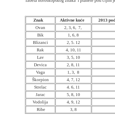
Tabela horoskopskog znaka
i planete pod čijim 
Znak
Aktivne kuće
2013 pod 
Ovan
2, 3, 6,
7,
Bik
1, 6, 8
Blizanci
2, 5. 12
Rak
4, 10, 11
Lav
3, 5, 10
Devica
2, 8, 11
Vaga
1, 3,
8
Škorpion
4, 7, 12
Strelac
4. 6, 11
Jarac
5, 8, 10
Vodolija
4, 9, 12
Ribe
3, 8