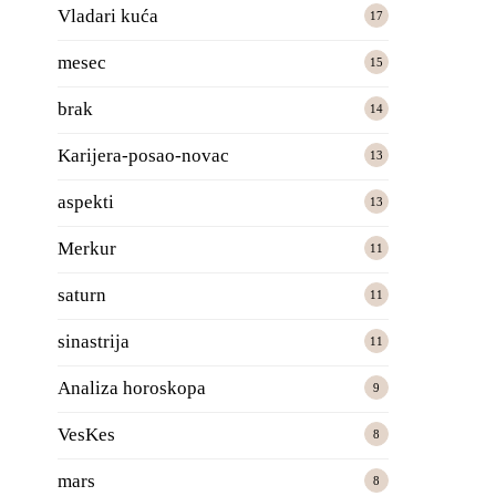
Vladari kuća
17
mesec
15
brak
14
Karijera-posao-novac
13
aspekti
13
Merkur
11
saturn
11
sinastrija
11
Analiza horoskopa
9
VesKes
8
mars
8