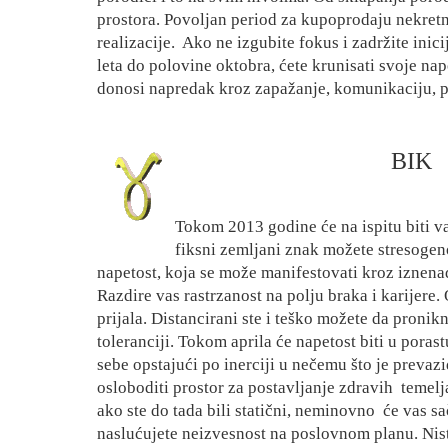
prostora. Povoljan period za kupoprodaju nekretn
realizacije.
Ako ne izgubite fokus i zadržite inici
leta do polovine oktobra, ćete krunisati svoje n
donosi napredak kroz zapažanje, komunikaciju, pok
BIK
Tokom 2013 godine će na ispitu biti va
fiksni zemljani znak možete stresoge
napetost, koja se može manifestovati kroz iznena
Razdire vas rastrzanost na polju braka i karijer
prijala. Distancirani ste i teško možete da pronikn
toleranciji. Tokom aprila će napetost biti u poras
sebe opstajući po inerciji u nečemu što je prevaz
osloboditi prostor za postavljanje zdravih
temelj
ako ste do tada bili statični, neminovno
će vas sa
naslućujete neizvesnost na poslovnom planu. Nis