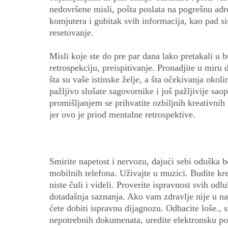
nedovršene misli, pošta poslata na pogrešnu adr
komjutera i gubitak svih informacija, kao pad 
resetovanje.
Misli koje ste do pre par dana lako pretakali u bu
retrospekciju, preispitivanje. Pronadjite u miru 
šta su vaše istinske želje, a šta očekivanja oko
pažljivo slušate sagovornike i još pažljivije sa
promišljanjem se prihvatite ozbiljnih kreativnih
jer ovo je priod mentalne retrospektive.
Smirite napetost i nervozu, dajući sebi oduška bor
mobilnih telefona. Uživajte u muzici. Budite kr
niste čuli i videli. Proverite ispravnost svih od
dotadašnja saznanja. Ako vam zdravlje nije u na
ćete dobiti ispravnu dijagnozu. Odbacite loše., s
nepotrebnih dokumenata, uredite elektronsku po