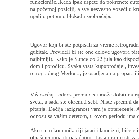
funkcioniše..Kada ipak uspete da pokrenete aut
na početnoj poziciji, a sve nesvesno vozeći u kru
upali u potpunu blokadu saobraćaja.
Ugovor koji bi ste potpisali za vreme retrogra
gubitak. Prevideli bi ste one delove ugovora pis
najbitniji). Kako je Sunce do 22 jula kao dispo
dom i porodicu. Svaka vrsta kupoprodaje , inves
retrogradnog Merkura, je osudjena na propast il
Vaš osećaj i odnos prema deci može dobiti na rig
sveta, a sada ste okrenuti sebi. Niste spremni d
pitanja. Dečija razigranost vam je opterećenje. 
odnosu sa vašim detetom, u ovom periodu ima d
Ako ste u komunikaciji jasni i koncizni, bićete 
objašnjenjima ili pak ćutnji. Tastatura i prsti va