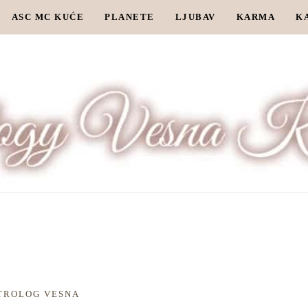
ASC MC KUĆE
PLANETE
LJUBAV
KARMA
K
TROLOG VESNA