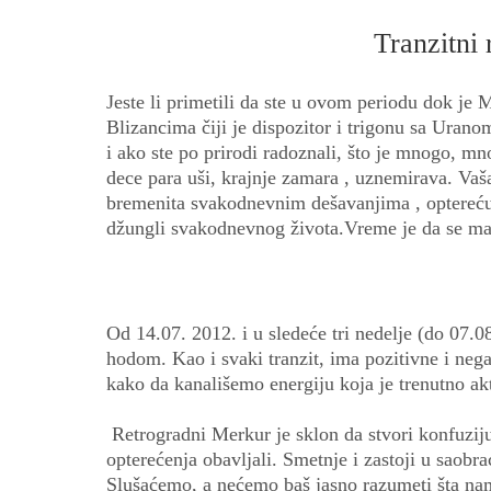
Tranzitni
Jeste li primetili da ste u ovom periodu dok je
Blizancima čiji je dispozitor i trigonu sa Ura
i ako ste po prirodi radoznali, što je mnogo, m
dece para uši, krajnje zamara , uznemirava. Vaš
bremenita svakodnevnim dešavanjima , opterećuj
džungli svakodnevnog života.Vreme je da se malo
Od 14.07. 2012. i u sledeće tri nedelje (do 07.0
hodom. Kao i svaki tranzit, ima pozitivne i negat
kako da kanališemo energiju koja je trenutno ak
Retrogradni Merkur je sklon da stvori konfuziju
opterećenja obavljali. Smetnje i zastoji u saob
Slušaćemo, a nećemo baš jasno razumeti šta nam t