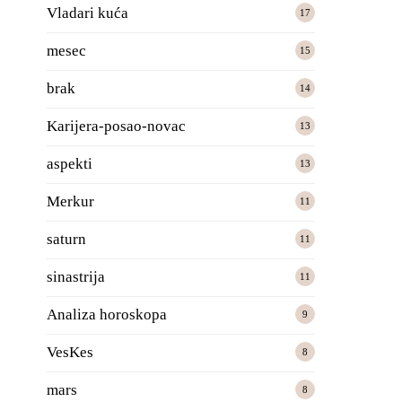
Vladari kuća
17
mesec
15
brak
14
Karijera-posao-novac
13
aspekti
13
Merkur
11
saturn
11
sinastrija
11
Analiza horoskopa
9
VesKes
8
mars
8