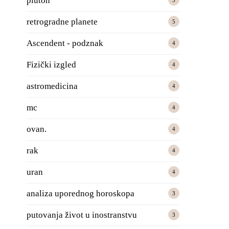
pluton
5
retrogradne planete
5
Ascendent - podznak
4
Fizički izgled
4
astromedicina
4
mc
4
ovan.
4
rak
4
uran
4
analiza uporednog horoskopa
3
putovanja život u inostranstvu
3