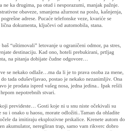
 a ne ka drugima, pa otud i nesporazumi, manjak pažnje.
rativne obaveze, smanjena ažurnost na poslu, kašnjenja,
a pogrešne adrese. Pucaće telefonske veze, kvariće se
i lična dokumenta, ključevi od automobila, stana.
 baš “uštimovali” letovanje u ograničeni odmor, pa stres,
jate destinaciju. Kad ono, hoteli prebukirani, prtljag
nta, na pitanja dobijate čudne odgovore…
 sve se nekako odlaže…ma da li je to prava osoba za mene,
e do tada oduševljavao, postao je nekako nezanimljiv. Ona
avo je prodata ispred vašeg nosa, jedna jedina.. Ipak rešili
sa hrpom nepotrebnih stvari.
 koji prevideste… Gosti koje ni u snu niste očekivali su
e su i onako u haosu, morate odložiti..Taman da ohladite
u počele da imitiraju eksplozivne prskalice. Krenete autom do
njen akumulator, neregliran trap, samo vam rikverc dobro