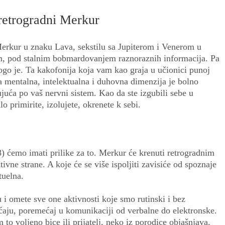
 retrogradni Merkur
 Merkur u znaku Lava, sekstilu sa Jupiterom i Venerom u
nom, pod stalnim bobmardovanjem raznoraznih informacija. Pa
nogo je. Ta kakofonija koja vam kao graja u učionici punoj
a mentalna, intelektualna i duhovna dimenzija je bolno
uća po vaš nervni sistem. Kao da ste izgubili sebe u
 primirite, izolujete, okrenete k sebi.
8) ćemo imati prilike za to. Merkur će krenuti retrogradnim
ivne strane. A koje će se više ispoljiti zavisiće od spoznaje
tuelna.
 i omete sve one aktivnosti koje smo rutinski i bez
raćaju, poremećaj u komunikaciji od verbalne do elektronske.
o voljeno bice ili prijatelj, neko iz porodice objašnjava.