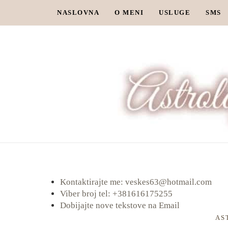
NASLOVNA
O MENI
USLUGE
SMS
Kontaktirajte me: veskes63@hotmail.com
Viber broj tel: +381616175255
Dobijajte nove tekstove na Email
AS