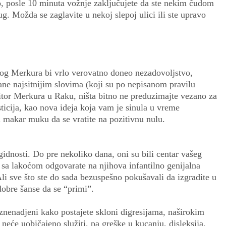
o, posle 10 minuta vožnje zaključujete da ste nekim čudom
g. Možda se zaglavite u nekoj slepoj ulici ili ste upravo
dnog Merkura bi vrlo verovatno doneo nezadovoljstvo,
ane najsitnijim slovima (koji su po nepisanom pravilu
zitor Merkura u Raku, ništa bitno ne preduzimajte vezano za
ticija, kao nova ideja koja vam je sinula u vreme
i makar muku da se vratite na pozitivnu nulu.
idnosti. Do pre nekoliko dana, oni su bili centar vašeg
a sa lakoćom odgovarate na njihova infantilno genijalna
Ali sve što ste do sada bezuspešno pokušavali da izgradite u
obre šanse da se “primi”.
iznenadjeni kako postajete skloni digresijama, naširokim
s neće uobičajeno služiti, pa greške u kucanju, disleksija,