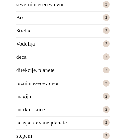
severni mesecev cvor
3
Bik
2
Strelac
2
Vodolija
2
deca
2
direkcije. planete
2
juzni mesecev cvor
2
magija
2
merkur. kuce
2
neaspektovane planete
2
stepeni
2