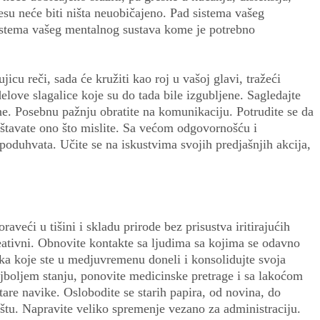
esu neće biti ništa neuobičajeno. Pad sistema vašeg
sistema vašeg mentalnog sustava kome je potrebno
jicu reči, sada će kružiti kao roj u vašoj glavi, tražeći
delove slagalice koje su do tada bile izgubljene. Sagledajte
line. Posebnu pažnju obratite na komunikaciju. Potrudite se da
opštavate ono što mislite. Sa većom odgovornošću i
 poduhvata. Učite se na iskustvima svojih predjašnjih akcija,
aveći u tišini i skladu prirode bez prisustva iritirajućih
eativni. Obnovite kontakte sa ljudima sa kojima se odavno
luka koje ste u medjuvremenu doneli i konsolidujte svoja
jboljem stanju, ponovite medicinske pretrage i sa lakoćom
tare navike. Oslobodite se starih papira, od novina, do
štu. Napravite veliko spremenje vezano za administraciju.