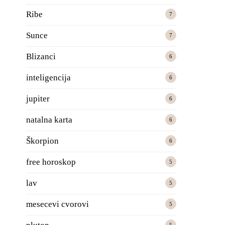
Ribe
7
Sunce
7
Blizanci
6
inteligencija
6
jupiter
6
natalna karta
6
Škorpion
6
free horoskop
5
lav
5
mesecevi cvorovi
5