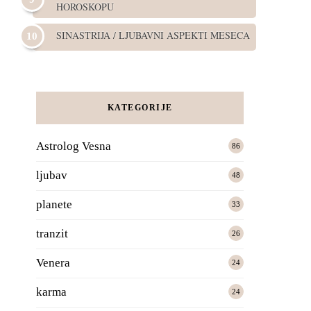
HOROSKOPU
SINASTRIJA / LJUBAVNI ASPEKTI MESECA
KATEGORIJE
Astrolog Vesna
86
ljubav
48
planete
33
tranzit
26
Venera
24
karma
24