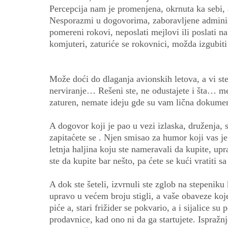
Percepcija nam je promenjena, okrnuta ka sebi,
Nesporazmi u dogovorima, zaboravljene administ
pomereni rokovi, neposlati mejlovi ili poslati n
komjuteri, zaturiće se rokovnici, možda izgubit
Može doći do dlaganja avionskih letova, a vi ste
nerviranje… Rešeni ste, ne odustajete i šta… men
zaturen, nemate ideju gde su vam lična dokume
A dogovor koji je pao u vezi izlaska, druženja,
zapitaćete se . Njen smisao za humor koji vas j
letnja haljina koju ste nameravali da kupite, upr
ste da kupite bar nešto, pa ćete se kući vratiti 
A dok ste šeteli, izvrnuli ste zglob na stepeniku
upravo u većem broju stigli, a vaše obaveze koj
piće a, stari frižider se pokvario, a i sijalice s
prodavnice, kad ono ni da ga startujete. Ispraž