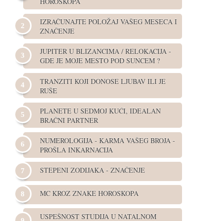
HOROSKOPA
IZRAČUNAJTE POLOŽAJ VAŠEG MESECA I
ZNAČENJE
JUPITER U BLIZANCIMA / RELOKACIJA -
GDE JE MOJE MESTO POD SUNCEM ?
TRANZITI KOJI DONOSE LJUBAV ILI JE
RUŠE
PLANETE U SEDMOJ KUĆI, IDEALAN
BRAČNI PARTNER
NUMEROLOGIJA - KARMA VAŠEG BROJA -
PROŠLA INKARNACIJA
STEPENI ZODIJAKA - ZNAČENJE
MC KROZ ZNAKE HOROSKOPA
USPEŠNOST STUDIJA U NATALNOM