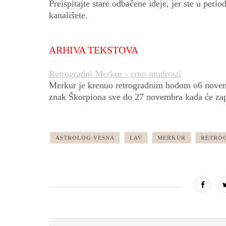
Preispitajte stare odbačene ideje, jer ste u per
kanališete.
ARHIVA TEKSTOVA
Retrogradni Merkur - zrno mudrosti
Merkur je krenuo retrogradnim hodom o6 novemb
znak Škorpiona sve do 27 novembra kada će započ
ASTROLOG VESNA
LAV
MERKUR
RETRO