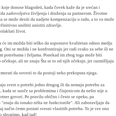
je donose blagodeti, kada čovek kaže da je srećan i
da zadovoljstva življenja i druženja sa partnerom. Životne
a se može desiti da nadjete kompenzaciju u radu, a to va može
initivno uništiti unistiti zdravlje.
olakšati život.
 im možda biti teško da uspostave kvalitetan odnos medju
. Oni se možda i ne konfrontiraju jer radi svako za sebe ili ne
ijim potrebama i željama. Ponekad im zbog toga može biti
očekuje, ali ne znaju Šta se to od njih očekuje, jer razmišljaju
morati da osvesti to da postoji neko prekoputa njega.
svest o potrebi jedno drugog ili da nemaju potrebu za
 kada se suoče sa problemima i činjenicom da nešto nije u
rtner govori. Po pravilu obično i često se opeku, pa
"znaju da ionako ništa ne funkcioniše". Ali zaboravljaju da
j način ćemo postati svesni vlastitih potreba. To je sve ono
o shvatimo, kad tad!