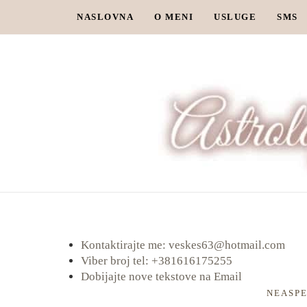
NASLOVNA
O MENI
USLUGE
SMS
Kontaktirajte me: veskes63@hotmail.com
Viber broj tel: +381616175255
Dobijajte nove tekstove na Email
NEASP