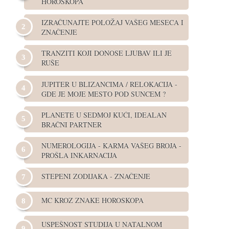
HOROSKOPA
IZRAČUNAJTE POLOŽAJ VAŠEG MESECA I
ZNAČENJE
TRANZITI KOJI DONOSE LJUBAV ILI JE
RUŠE
JUPITER U BLIZANCIMA / RELOKACIJA -
GDE JE MOJE MESTO POD SUNCEM ?
PLANETE U SEDMOJ KUĆI, IDEALAN
BRAČNI PARTNER
NUMEROLOGIJA - KARMA VAŠEG BROJA -
PROŠLA INKARNACIJA
STEPENI ZODIJAKA - ZNAČENJE
MC KROZ ZNAKE HOROSKOPA
USPEŠNOST STUDIJA U NATALNOM