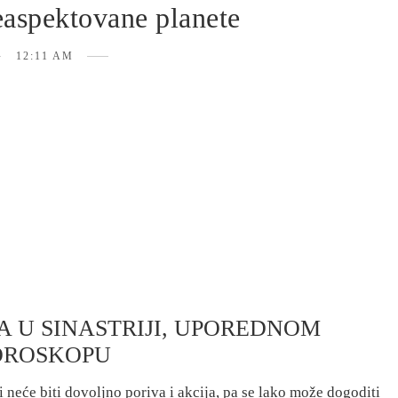
neaspektovane planete
12:11 AM
 U SINASTRIJI, UPOREDNOM
OROSKOPU
e biti dovoljno poriva i akcija, pa se lako može dogoditi