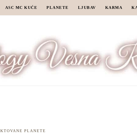
ASC MC KUĆE
PLANETE
LJUBAV
KARMA
K
EKTOVANE PLANETE