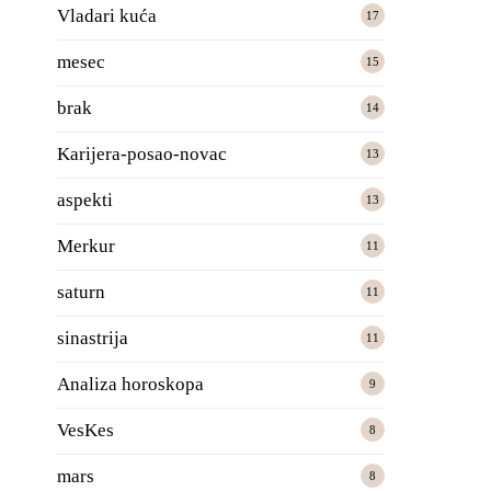
Vladari kuća
17
mesec
15
brak
14
Karijera-posao-novac
13
aspekti
13
Merkur
11
saturn
11
sinastrija
11
Analiza horoskopa
9
VesKes
8
mars
8