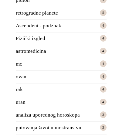
pluton
5
retrogradne planete
5
Ascendent - podznak
4
Fizički izgled
4
astromedicina
4
mc
4
ovan.
4
rak
4
uran
4
analiza uporednog horoskopa
3
putovanja život u inostranstvu
3