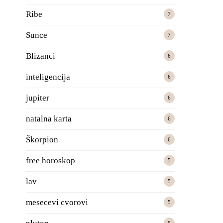
Ribe
7
Sunce
7
Blizanci
6
inteligencija
6
jupiter
6
natalna karta
6
Škorpion
6
free horoskop
5
lav
5
mesecevi cvorovi
5