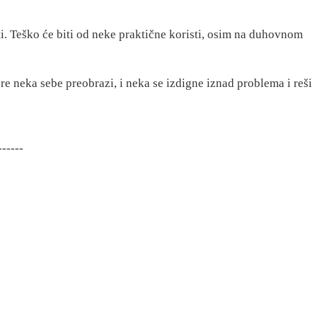
i. Teško će biti od neke praktične koristi, osim na duhovnom
re neka sebe preobrazi, i neka se izdigne iznad problema i reši
------