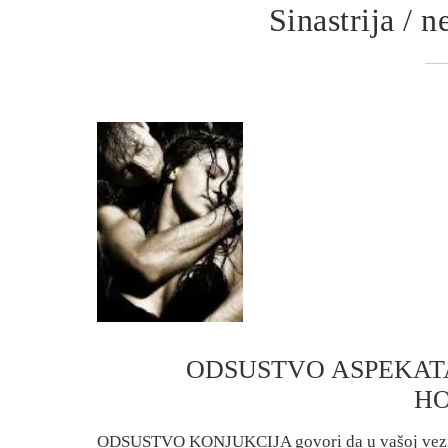
Sinastrija / 
ODSUSTVO ASPEKATA
H
ODSUSTVO KONJUKCIJA govori da u vašoj vezi neć