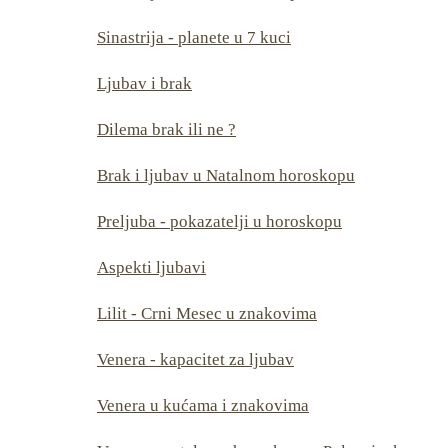
Sinastrija - planete u 7 kuci
Ljubav i brak
Dilema brak ili ne ?
Brak i ljubav u Natalnom horoskopu
Preljuba - pokazatelji u horoskopu
Aspekti ljubavi
Lilit - Crni Mesec u znakovima
Venera - kapacitet za ljubav
Venera u kućama i znakovima