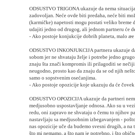
ODSUSTVO TRIGONA ukazuje da nema situacija ko
zadovoljan. Neće ovde biti predaha, neće biti mož
(karmičke) napetosti mogu postati veliko breme d
udajiti jedno od drugog, ali jednom partneru će def
- Ako postoje konjukcije dobrih planeta, malo æe 
ODSUSTVO INKONJUKCIJA partnera ukazuje da će
sobom jer ne shvataju želje i potrebe jedno grugog
znaju šta znači kompromis ili prilagoditi se neč
neugodno, prosto kao da znaju da se od njih nešto 
samo o sopstvenim osećanjima.
- Ako postoje opozicije koje ukazuju da će čovek 
ODSUSTVO OPOZICIJA ukazuje da partneri nemaju 
medjusobno uspostavljanje odnosa. Ako su u vezi,
redu, oni zapravo ne shvataju o čemu to njihov pa
nastavljaju sa medjusobnim izbegavanjem - pošto 
nas opozicije uče da budemo svesni drugih, a na ta
što mi nemamo, a što nam je potrebno, i što običn