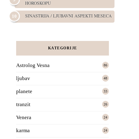
HOROSKOPU
SINASTRIJA / LJUBAVNI ASPEKTI MESECA
KATEGORIJE
Astrolog Vesna
86
ljubav
48
planete
33
tranzit
26
Venera
24
karma
24