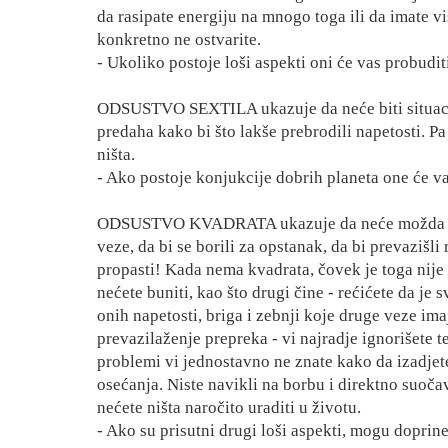
da rasipate energiju na mnogo toga ili da imate vi
konkretno ne ostvarite.
- Ukoliko postoje loši aspekti oni će vas probudit
ODSUSTVO SEXTILA ukazuje da neće biti situacija
predaha kako bi što lakše prebrodili napetosti. Pa
ništa.
- Ako postoje konjukcije dobrih planeta one će va
ODSUSTVO KVADRATA ukazuje da neće možda biti z
veze, da bi se borili za opstanak, da bi prevazišli 
propasti! Kada nema kvadrata, čovek je toga nije s
nećete buniti, kao što drugi čine - rećićete da je
onih napetosti, briga i zebnji koje druge veze im
prevazilaženje prepreka - vi najradje ignorišete t
problemi vi jednostavno ne znate kako da izadjete
osećanja. Niste navikli na borbu i direktno suoč
nećete ništa naročito uraditi u životu.
- Ako su prisutni drugi loši aspekti, mogu doprine