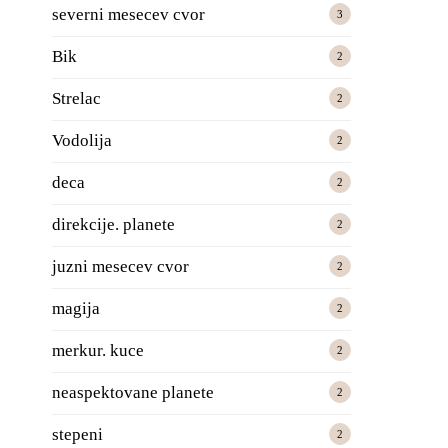
severni mesecev cvor
3
Bik
2
Strelac
2
Vodolija
2
deca
2
direkcije. planete
2
juzni mesecev cvor
2
magija
2
merkur. kuce
2
neaspektovane planete
2
stepeni
2