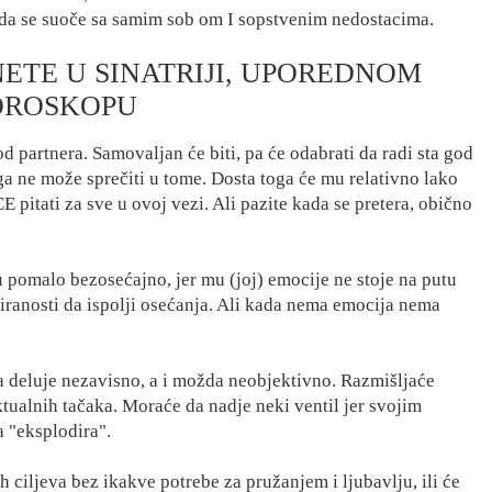
e da se suoče sa samim sob om I sopstvenim nedostacima.
TE U SINATRIJI, UPOREDNOM
OROSKOPU
d partnera. Samovaljan će biti, pa će odabrati da radi sta god
 ga ne može sprečiti u tome. Dosta toga će mu relativno lako
 pitati za sve u ovoj vezi. Ali pazite kada se pretera, obično
 pomalo bezosećajno, jer mu (joj) emocije ne stoje na putu
striranosti da ispolji osećanja. Ali kada nema emocija nema
 deluje nezavisno, a i možda neobjektivno. Razmišljaće
ktualnih tačaka. Moraće da nadje neki ventil jer svojim
a "eksplodira".
 ciljeva bez ikakve potrebe za pružanjem i ljubavlju, ili će