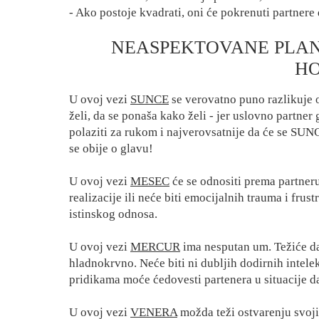
- Ako postoje kvadrati, oni će pokrenuti partner
NEASPEKTOVANE PLANE
H
U ovoj vezi
SUNCE
se verovatno puno razlikuje o
želi, da se ponaša kako želi - jer uslovno partner
polaziti za rukom i najverovsatnije da će se SUNCE
se obije o glavu!
U ovoj vezi
MESEC
će se odnositi prema partneru
realizacije ili neće biti emocijalnih trauma i fru
istinskog odnosa.
U ovoj vezi
MERCUR
ima nesputan um. Težiće da
hladnokrvno. Neće biti ni dubljih dodirnih intele
pridikama moće ćedovesti partenera u situacije d
U ovoj vezi
VENERA
možda teži ostvarenju svojih