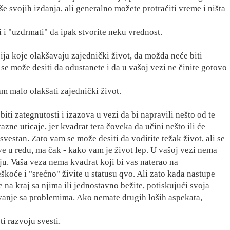
še svojih izdanja, ali generalno možete protraćiti vreme i ništa
i i "uzdrmati" da ipak stvorite neku vrednost.
 koje olakšavaju zajednički život, da možda neće biti
 se može desiti da odustanete i da u vašoj vezi ne činite gotovo
m malo olakšati zajednički život.
ategnutosti i izazova u vezi da bi napravili nešto od te
razne uticaje, jer kvadrat tera čoveka da učini nešto ili će
vestan. Zato vam se može desiti da voditite težak život, ali se
 sve u redu, ma čak - kako vam je život lep. U vašoj vezi nema
aju. Vaša veza nema kvadrat koji bi vas naterao na
eškoće i "srećno" živite u statusu qvo. Ali zato kada nastupe
 na kraj sa njima ili jednostavno bežite, potiskujući svoja
avanje sa problemima. Ako nemate drugih loših aspekata,
ti razvoju svesti.