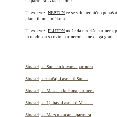
na partnera. A tada - lom!
U ovoj vezi
NEPTUN
će se vrlo neobično ponašat
planu ili umetnièkom.
U ovoj vezi
PLUTON
može da teroriše partnera, p
ih u odnosu sa ovim partnerom, a ne da ga goni.
----------------------------------------------------------
Sinastrija - Sunce u kucama partnera
Sinastrija -značajni aspekti Sunca
Sinastrija - Mesec u kućama partnera
Sinastrija - Ljubavni aspekti Meseca
Sinastrija - Mars u kućama partnera