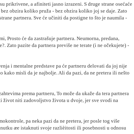
u prikrivene, a afiniteti jasno izrazeni. S druge strane osećaće
bez obzira koliko pruža - bez obzira koliko joj se daje. Zato
rane partnera. Sve će učiniti da postigne to što je naumila -
i, Prosto će da zastrašuje partnera. Neumorna, predana,
?. Zato pazite da partnera previše ne terate (i ne očekujete) -
enja i mentalne predstave pa će partneru delovati da joj nije
kako misli da je najbolje. Ali da pazi, da ne pretera ili nešto
zahtevima prema partneru, To može da ukaže da tera partnera
 život niti zadovoljstvo života u dvoje, jer sve svodi na
kontrole, pa neka pazi da ne pretera, jer posle tog više
nutku æe istaknuti svoje razlièitosti ili posebnosti u odnosu