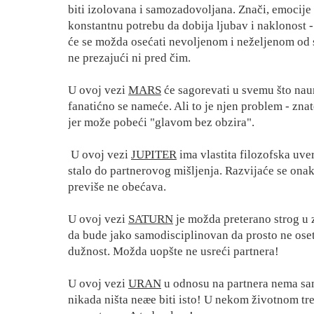
biti izolovana i samozadovoljana. Znači, emocije s
konstantnu potrebu da dobija ljubav i naklonost - 
će se možda osećati nevoljenom i neželjenom od st
ne prezajući ni pred čim.
U ovoj vezi
MARS
će sagorevati u svemu što naum
fanatićno se nameće. Ali to je njen problem - znate
jer može pobeći "glavom bez obzira".
U ovoj vezi
JUPITER
ima vlastita filozofska uver
stalo do partnerovog mišljenja. Razvijaće se onako 
previše ne obećava.
U ovoj vezi
SATURN
je možda preterano strog u 
da bude jako samodisciplinovan da prosto ne oseti
dužnost. Možda uopšte ne usreći partnera!
U ovoj vezi
URAN
u odnosu na partnera nema samo
nikada ništa neæe biti isto! U nekom životnom tre