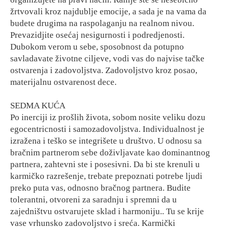
žrtvovali kroz najdublje emocije, a sada je na vama da
budete drugima na raspolaganju na realnom nivou.
Prevazidjite osećaj nesigurnosti i podredjenosti.
Dubokom verom u sebe, sposobnost da potupno
savladavate životne ciljeve, vodi vas do najvise tačke
ostvarenja i zadovoljstva. Zadovoljstvo kroz posao,
materijalnu ostvarenost dece.
SEDMA KUĆA
Po inerciji iz prošlih života, sobom nosite veliku dozu
egocentricnosti i samozadovoljstva. Individualnost je
izražena i teško se integrišete u društvo. U odnosu sa
bračnim partnerom sebe doživljavate kao dominantnog
partnera, zahtevni ste i posesivni. Da bi ste krenuli u
karmičko razrešenje, trebate prepoznati potrebe ljudi
preko puta vas, odnosno bračnog partnera. Budite
tolerantni, otvoreni za saradnju i spremni da u
zajedništvu ostvarujete sklad i harmoniju.. Tu se krije
vase vrhunsko zadovoljstvo i sreća. Karmički