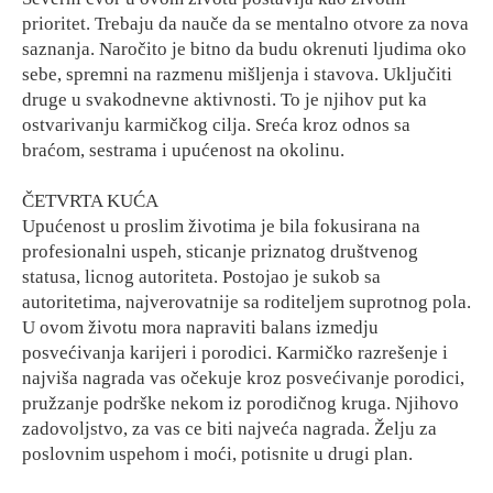
prioritet. Trebaju da nauče da se mentalno otvore za nova
saznanja. Naročito je bitno da budu okrenuti ljudima oko
sebe, spremni na razmenu mišljenja i stavova. Uključiti
druge u svakodnevne aktivnosti. To je njihov put ka
ostvarivanju karmičkog cilja. Sreća kroz odnos sa
braćom, sestrama i upućenost na okolinu.
ČETVRTA KUĆA
Upućenost u proslim životima je bila fokusirana na
profesionalni uspeh, sticanje priznatog društvenog
statusa, licnog autoriteta. Postojao je sukob sa
autoritetima, najverovatnije sa roditeljem suprotnog pola.
U ovom životu mora napraviti balans izmedju
posvećivanja karijeri i porodici. Karmičko razrešenje i
najviša nagrada vas očekuje kroz posvećivanje porodici,
pružzanje podrške nekom iz porodičnog kruga. Njihovo
zadovoljstvo, za vas ce biti najveća nagrada. Želju za
poslovnim uspehom i moći, potisnite u drugi plan.