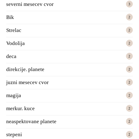
severni mesecev cvor
3
Bik
2
Strelac
2
Vodolija
2
deca
2
direkcije. planete
2
juzni mesecev cvor
2
magija
2
merkur. kuce
2
neaspektovane planete
2
stepeni
2