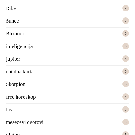
Ribe
7
Sunce
7
Blizanci
6
inteligencija
6
jupiter
6
natalna karta
6
Škorpion
6
free horoskop
5
lav
5
mesecevi cvorovi
5
pluton
5