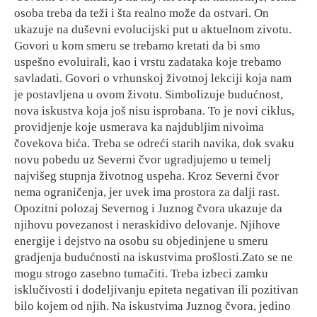
osoba treba da teži i šta realno može da ostvari. On
ukazuje na duševni evolucijski put u aktuelnom zivotu.
Govori u kom smeru se trebamo kretati da bi smo
uspešno evoluirali, kao i vrstu zadataka koje trebamo
savladati.
Govori o vrhunskoj životnoj lekciji koja nam
je postavljena u ovom životu. Simbolizuje budućnost,
nova iskustva koja još nisu isprobana. To je novi ciklus,
providjenje koje usmerava ka najdubljim nivoima
čovekova bića. Treba se odreći starih navika, dok svaku
novu pobedu uz Severni čvor ugradjujemo u temelj
najvišeg stupnja životnog uspeha. Kroz Severni čvor
nema ograničenja, jer uvek ima prostora za dalji rast.
Opozitni polozaj Severnog i Juznog čvora ukazuje da
njihovu povezanost i neraskidivo delovanje. Njihove
energije i dejstvo na osobu su objedinjene u smeru
gradjenja budućnosti na iskustvima prošlosti.Zato se ne
mogu strogo zasebno tumačiti. Treba izbeci zamku
isklučivosti i dodeljivanju epiteta negativan ili pozitivan
bilo kojem od njih. Na iskustvima Juznog čvora, jedino