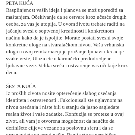
PETA KUĆA
Rasplinjenost vaših ideja i planova se mož uporediti sa
maštanjem. Očekivanje da se ostvare kroz učesće drugih
osoba, za vas je utopija. U ovom životu trebate raditi na
jačanju svesi o soptvenoj kreatinosti i konkretnom
načinu kako da je ispoljite. Morate postati svesni svoje
konkretne uloge na stvaralačkom nivou. Vaša vrhunska
uloga u ovoj reinkarnaciji je pružanje ljubavi i kreacije
svake vrste, Ulazicete u karmičcki predodredjene
ljubavne veze. Velika sreća i ostvarenje vas očekuje kroz
decu.
ŠESTA KUĆA
Iz prošlih zivota nosite opterećenje slabog osećanja
identiteta i ostvarenosti . Fukcionisali ste uglavnom na
nivou osećanja i niste bili u stanju da jasno sagledate
realan život i vaše zadatke. Konfuzija se proteze u ovaj
zivot, ali vam je otvorena mogućnost da naučite da
definišete ciljeve vezane za poslovnu sferu i da se
organizujete na pravi način. Ranije ste se nesebično