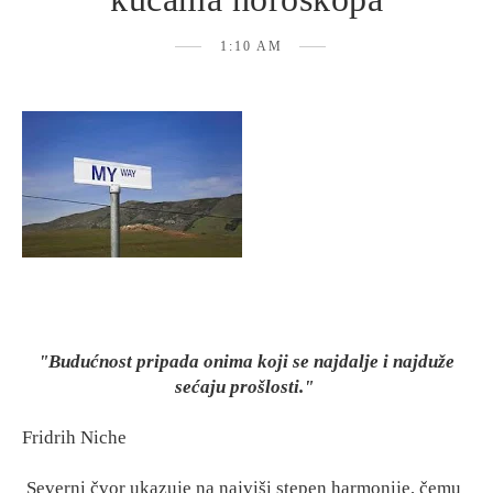
1:10 AM
"Budućnost pripada onima koji se najdalje i najduže
sećaju prošlosti."
Fridrih Niche
Severni čvor ukazuje na najviši stepen harmonije, čemu