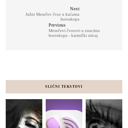
Next
Južni Mesečev čvor u kućama
horoskopa
Previous
Mesečevi čvorovi u znacima
horoskopa - karmički uticaj
SLIČNI TEKSTOVI