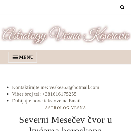
MENU
Kontaktirajte me: veskes63@hotmail.com
Viber broj tel: +381616175255
Dobijajte nove tekstove na Email
ASTROLOG VESNA
Severni Mesečev čvor u
kućama horoskopa