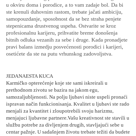
u okviru doma i porodice, a to vam zadaje bol. Da bi
ste krenuli duhovnim rastom, trebate jačati ambiciju,
samopouzdanje, sposobnost da se bez straha penjete
stepenicama drustvenog uspeha. Ostvarite se kroz
profesionalnu karijeru, prihvatite breme donošenja
bitnih odluka vezanih za sebe i druge. Kada pronadjete
pravi balans izmedju posvećenosti porodici i karijeri,
osetićete da ste na putu vrhunskog zadovoljstva.
JEDANAESTA KUCA
Karmičko opterećenje koje ste sami iskreirali u
prethodnom zivotu se bazira na jakom egu,
samozaljubljenosti. Na polju ljubavi niste uspeli pronaći
ispravan način funkcionisanja. Kvalitet u ljubavi ste rado
menjali za kvantitet i zloupotrebili svoju harizmu,
menjajuci ljubavne partnere.Vašu kreativnost ste stavili u
službu potrebe za divljenjem drugih, stavljajući sebe u
centar pažnje. U sadašnjem životu trebate težiti da budete