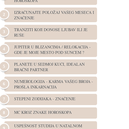
HOROSKOPA
IZRAČUNAJTE POLOŽAJ VAŠEG MESECA I
ZNAČENJE
TRANZITI KOJI DONOSE LJUBAV ILI JE
RUŠE
JUPITER U BLIZANCIMA / RELOKACIJA -
GDE JE MOJE MESTO POD SUNCEM ?
PLANETE U SEDMOJ KUĆI, IDEALAN
BRAČNI PARTNER
NUMEROLOGIJA - KARMA VAŠEG BROJA -
PROŠLA INKARNACIJA
STEPENI ZODIJAKA - ZNAČENJE
MC KROZ ZNAKE HOROSKOPA
USPEŠNOST STUDIJA U NATALNOM