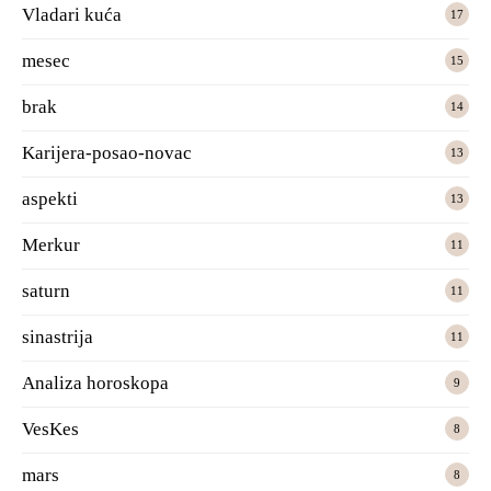
Vladari kuća
17
mesec
15
brak
14
Karijera-posao-novac
13
aspekti
13
Merkur
11
saturn
11
sinastrija
11
Analiza horoskopa
9
VesKes
8
mars
8