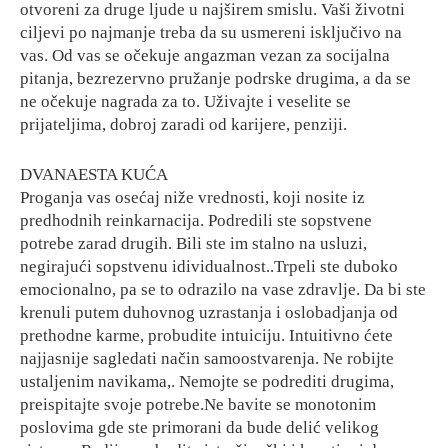
otvoreni za druge ljude u najširem smislu. Vaši životni
ciljevi po najmanje treba da su usmereni isključivo na
vas. Od vas se očekuje angazman vezan za socijalna
pitanja, bezrezervno pružanje podrske drugima, a da se
ne očekuje nagrada za to. Uživajte i veselite se
prijateljima, dobroj zaradi od karijere, penziji.
DVANAESTA KUĆA
Proganja vas osećaj niže vrednosti, koji nosite iz
predhodnih reinkarnacija. Podredili ste sopstvene
potrebe zarad drugih. Bili ste im stalno na usluzi,
negirajući sopstvenu idividualnost..Trpeli ste duboko
emocionalno, pa se to odrazilo na vase zdravlje. Da bi ste
krenuli putem duhovnog uzrastanja i oslobadjanja od
prethodne karme, probudite intuiciju. Intuitivno ćete
najjasnije sagledati način samoostvarenja. Ne robijte
ustaljenim navikama,. Nemojte se podrediti drugima,
preispitajte svoje potrebe.Ne bavite se monotonim
poslovima gde ste primorani da bude delić velikog