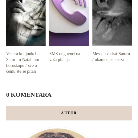
Venera konjunkcija
SMS odgovori na
Mesec kvadrat Saturn
Saturn u Natalnom
vaša pitanja
/ okamenjena suza
horoskopu / sve o
čemu ste se pitali
0 KOMENTARA
AUTOR