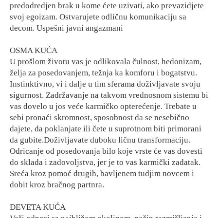
predodredjen brak u kome ćete uzivati, ako prevazidjete
svoj egoizam. Ostvarujete odličnu komunikaciju sa
decom. Uspešni javni angazmani
OSMA KUĆA
U prošlom životu vas je odlikovala čulnost, hedonizam,
želja za posedovanjem, težnja ka komforu i bogatstvu.
Instinktivno, vi i dalje u tim sferama doživljavate svoju
sigurnost. Zadržavanje na takvom vrednosnom sistemu bi
vas dovelo u jos veće karmičko opterećenje. Trebate u
sebi pronaći skromnost, sposobnost da se nesebično
dajete, da poklanjate ili čete u suprotnom biti primorani
da gubite.Doživljavate duboku ličnu transformaciju.
Odricanje od posedovanja bilo koje vrste će vas dovesti
do sklada i zadovoljstva, jer je to vas karmički zadatak.
Sreća kroz pomoć drugih, bavljenem tudjim novcem i
dobit kroz bračnog partnra.
DEVETA KUĆA