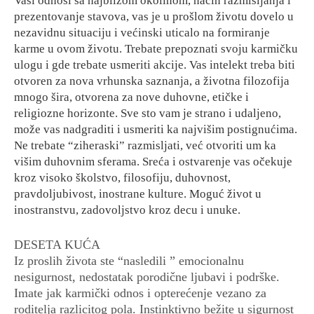
Vaši odnosi sa najbližom okolinom, način razmišljanja i
prezentovanje stavova, vas je u prošlom životu dovelo u
nezavidnu situaciju i većinski uticalo na formiranje
karme u ovom životu. Trebate prepoznati svoju karmičku
ulogu i gde trebate usmeriti akcije. Vas intelekt treba biti
otvoren za nova vrhunska saznanja, a životna filozofija
mnogo šira, otvorena za nove duhovne, etičke i
religiozne horizonte. Sve sto vam je strano i udaljeno,
može vas nadgraditi i usmeriti ka najvišim postignućima.
Ne trebate “ziheraski” razmisljati, već otvoriti um ka
višim duhovnim sferama. Sreća i ostvarenje vas očekuje
kroz visoko školstvo, filosofiju, duhovnost,
pravdoljubivost, inostrane kulture. Moguć život u
inostranstvu, zadovoljstvo kroz decu i unuke.
DESETA KUĆA
Iz proslih života ste “nasledili ” emocionalnu
nesigurnost, nedostatak porodične ljubavi i podrške.
Imate jak karmički odnos i opterećenje vezano za
roditelja razlicitog pola. Instinktivno bežite u sigurnost