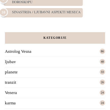
HOROSKOPU
SINASTRIJA / LJUBAVNI ASPEKTI MESECA
KATEGORIJE
Astrolog Vesna
86
ljubav
48
planete
33
tranzit
26
Venera
24
karma
24