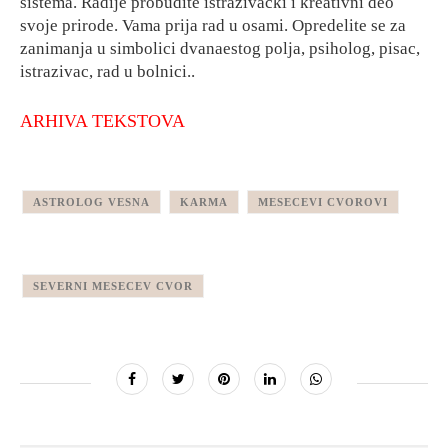
sistema. Radije probudite istraživački i kreativni deo
svoje prirode. Vama prija rad u osami. Opredelite se za
zanimanja u simbolici dvanaestog polja, psiholog, pisac,
istrazivac, rad u bolnici..
ARHIVA TEKSTOVA
ASTROLOG VESNA
KARMA
MESECEVI CVOROVI
SEVERNI MESECEV CVOR