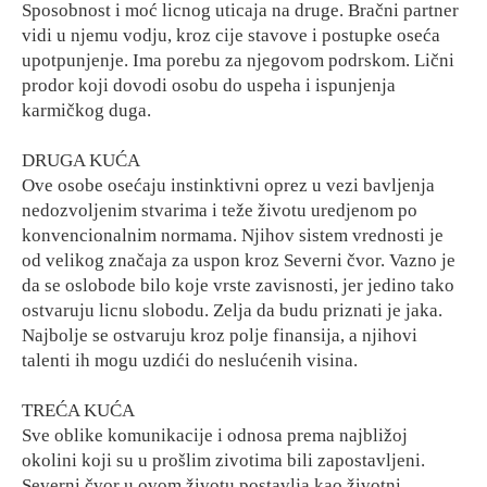
Sposobnost i moć licnog uticaja na druge. Bračni partner
vidi u njemu vodju, kroz cije stavove i postupke oseća
upotpunjenje. Ima porebu za njegovom podrskom. Lični
prodor koji dovodi osobu do uspeha i ispunjenja
karmičkog duga.
DRUGA KUĆA
Ove osobe osećaju instinktivni oprez u vezi bavljenja
nedozvoljenim stvarima i teže životu uredjenom po
konvencionalnim normama. Njihov sistem vrednosti je
od velikog značaja za uspon kroz Severni čvor. Vazno je
da se oslobode bilo koje vrste zavisnosti, jer jedino tako
ostvaruju licnu slobodu. Zelja da budu priznati je jaka.
Najbolje se ostvaruju kroz polje finansija, a njihovi
talenti ih mogu uzdići do neslućenih visina.
TREĆA KUĆA
Sve oblike komunikacije i odnosa prema najbližoj
okolini koji su u prošlim zivotima bili zapostavljeni.
Severni čvor u ovom životu postavlja kao životni