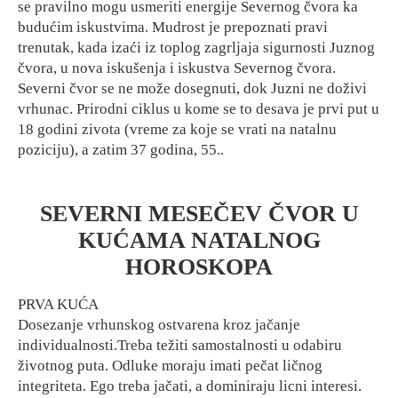
se pravilno mogu usmeriti energije Severnog čvora ka
budućim iskustvima. Mudrost je prepoznati pravi
trenutak, kada izaći iz toplog zagrljaja sigurnosti Juznog
čvora, u nova iskušenja i iskustva Severnog čvora.
Severni čvor se ne može dosegnuti, dok Juzni ne doživi
vrhunac. Prirodni ciklus u kome se to desava je prvi put u
18 godini zivota (vreme za koje se vrati na natalnu
poziciju), a zatim 37 godina, 55..
SEVERNI MESEČEV ČVOR U
KUĆAMA NATALNOG
HOROSKOPA
PRVA KUĆA
Dosezanje vrhunskog ostvarena kroz jačanje
individualnosti.Treba težiti samostalnosti u odabiru
životnog puta. Odluke moraju imati pečat ličnog
integriteta. Ego treba jačati, a dominiraju licni interesi.