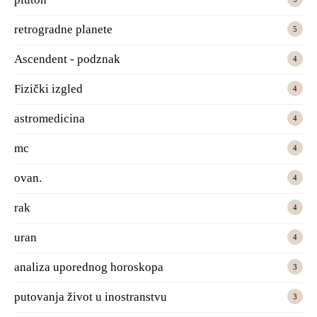
retrogradne planete
5
Ascendent - podznak
4
Fizički izgled
4
astromedicina
4
mc
4
ovan.
4
rak
4
uran
4
analiza uporednog horoskopa
3
putovanja život u inostranstvu
3