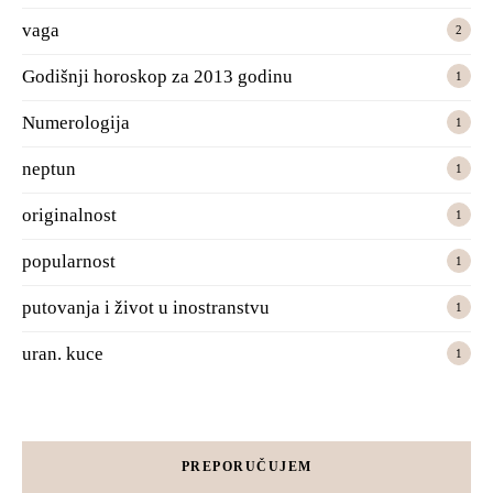
vaga
2
Godišnji horoskop za 2013 godinu
1
Numerologija
1
neptun
1
originalnost
1
popularnost
1
putovanja i život u inostranstvu
1
uran. kuce
1
PREPORUČUJEM