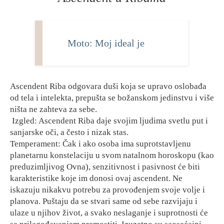
Moto: Moj ideal je
Ascendent Riba odgovara duši koja se upravo oslobađa
od tela i intelekta, prepušta se božanskom jedinstvu i više
ništa ne zahteva za sebe.
Izgled: Ascendent Riba daje svojim ljudima svetlu put i
sanjarske oči, a često i nizak stas.
Temperament: Čak i ako osoba ima suprotstavljenu
planetarnu konstelaciju u svom natalnom horoskopu (kao
preduzimljivog Ovna), senzitivnost i pasivnost će biti
karakteristike koje im donosi ovaj ascendent. Ne
iskazuju nikakvu potrebu za provođenjem svoje volje i
planova. Puštaju da se stvari same od sebe razvijaju i
ulaze u njihov život, a svako neslaganje i suprotnosti će