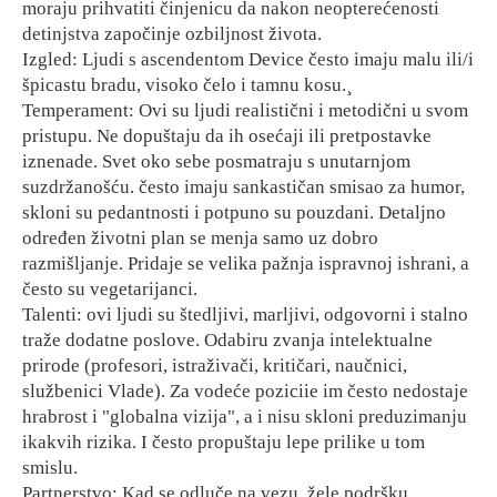
moraju prihvatiti činjenicu da nakon neopterećenosti
detinjstva započinje ozbiljnost života.
Izgled: Ljudi s ascendentom Device često imaju malu ili/i
špicastu bradu, visoko čelo i tamnu kosu.¸
Temperament: Ovi su ljudi realistični i metodični u svom
pristupu. Ne dopuštaju da ih osećaji ili pretpostavke
iznenade. Svet oko sebe posmatraju s unutarnjom
suzdržanošću. često imaju sankastičan smisao za humor,
skloni su pedantnosti i potpuno su pouzdani. Detaljno
određen životni plan se menja samo uz dobro
razmišljanje. Pridaje se velika pažnja ispravnoj ishrani, a
često su vegetarijanci.
Talenti: ovi ljudi su štedljivi, marljivi, odgovorni i stalno
traže dodatne poslove. Odabiru zvanja intelektualne
prirode (profesori, istraživači, kritičari, naučnici,
službenici Vlade). Za vodeće poziciie im često nedostaje
hrabrost i "globalna vizija", a i nisu skloni preduzimanju
ikakvih rizika. I često propuštaju lepe prilike u tom
smislu.
Partnerstvo: Kad se odluče na vezu, žele podršku,