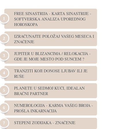
FREE SINASTRIJA - KARTA SINASTRIJE -
SOFTVERSKA ANALIZA UPOREDNOG
HOROSKOPA
IZRAČUNAJTE POLOŽAJ VAŠEG MESECA I
ZNAČENJE
JUPITER U BLIZANCIMA / RELOKACIJA -
GDE JE MOJE MESTO POD SUNCEM ?
TRANZITI KOJI DONOSE LJUBAV ILI JE
RUŠE
PLANETE U SEDMOJ KUĆI, IDEALAN
BRAČNI PARTNER
NUMEROLOGIJA - KARMA VAŠEG BROJA -
PROŠLA INKARNACIJA
STEPENI ZODIJAKA - ZNAČENJE