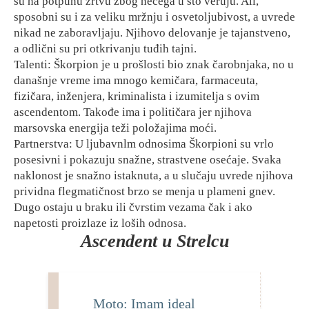
su na potpunu žrtvu zbog nečega u što veruju. Ali,
sposobni su i za veliku mržnju i osvetoljubivost, a uvrede
nikad ne zaboravljaju. Njihovo delovanje je tajanstveno,
a odlični su pri otkrivanju tuđih tajni.
Talenti: Škorpion je u prošlosti bio znak čarobnjaka, no u
današnje vreme ima mnogo kemičara, farmaceuta,
fizičara, inženjera, kriminalista i izumitelja s ovim
ascendentom. Takođe ima i političara jer njihova
marsovska energija teži položajima moći.
Partnerstva: U ljubavnlm odnosima Škorpioni su vrlo
posesivni i pokazuju snažne, strastvene osećaje. Svaka
naklonost je snažno istaknuta, a u slučaju uvrede njihova
prividna flegmatičnost brzo se menja u plameni gnev.
Dugo ostaju u braku ili čvrstim vezama čak i ako
napetosti proizlaze iz loših odnosa.
Ascendent u Strelcu
Moto: Imam ideal