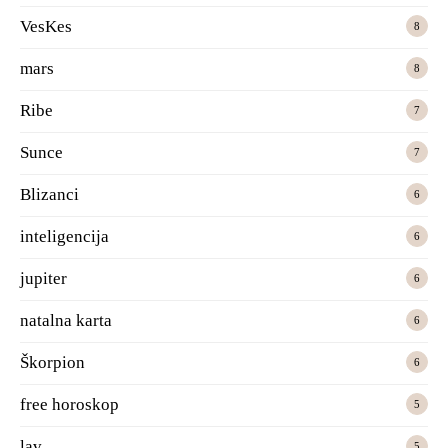
VesKes
8
mars
8
Ribe
7
Sunce
7
Blizanci
6
inteligencija
6
jupiter
6
natalna karta
6
Škorpion
6
free horoskop
5
lav
5