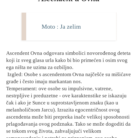
Moto : Ja zelim
Ascendent Ovna odgovara simbolici novorođenog deteta
koji iz sveg glasa urla kako bi bio primećen i osim svog
ega ništa ne uzima za ozbiljno.
Izgled: Osobe s ascendentom Ovna najčešće su mišićave
građe i često imaju markantan nos.
Temperament: ove osobe su impulsivne, vatrene,
nestrpljive i preduzetne - ove karaktenstike se iskazuju
čak i ako je Sunce u suprotstavljenom znaku (kao u
melanholičnom Jarcu). Izrazita egocentričnost ovog
ascendenta može biti prepreka inače velikoj sposobnosti
prlagođavanja ovog podznaka. Tako se može dogoditi da
se tokom svog života, zahvaljujući velikom