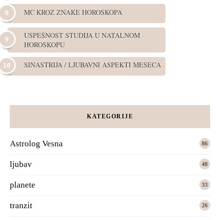
MC KROZ ZNAKE HOROSKOPA
USPEŠNOST STUDIJA U NATALNOM
HOROSKOPU
SINASTRIJA / LJUBAVNI ASPEKTI MESECA
KATEGORIJE
Astrolog Vesna
86
ljubav
48
planete
33
tranzit
26