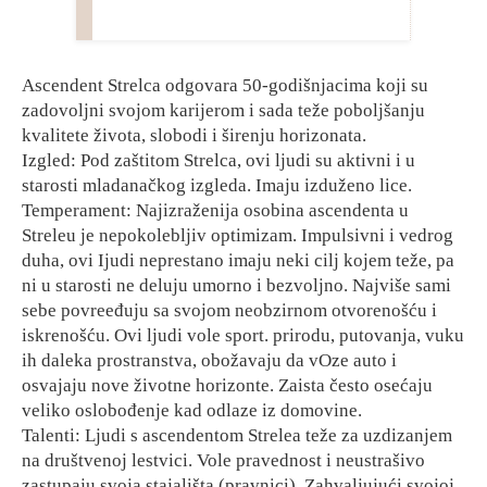
Ascendent Strelca odgovara 50-godišnjacima koji su
zadovoljni svojom karijerom i sada teže poboljšanju
kvalitete života, slobodi i širenju horizonata.
Izgled: Pod zaštitom Strelca, ovi ljudi su aktivni i u
starosti mladanačkog izgleda. Imaju izduženo lice.
Temperament: Najizraženija osobina ascendenta u
Streleu je nepokolebljiv optimizam. Impulsivni i vedrog
duha, ovi Ijudi neprestano imaju neki cilj kojem teže, pa
ni u starosti ne deluju umorno i bezvoljno. Najviše sami
sebe povreeđuju sa svojom neobzirnom otvorenošću i
iskrenošću. Ovi ljudi vole sport. prirodu, putovanja, vuku
ih daleka prostranstva, obožavaju da vOze auto i
osvajaju nove životne horizonte. Zaista često osećaju
veliko oslobođenje kad odlaze iz domovine.
Talenti: Ljudi s ascendentom Strelea teže za uzdizanjem
na društvenoj lestvici. Vole pravednost i neustrašivo
zastupaju svoja stajališta (pravnici). Zahvaljujući svojoj