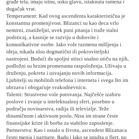
građe tela, imaju sitnu, usku glavu, istaknuta ramena i
dugačak vrat.
Temperament: Kad ovog ascendenta karakteristična je
konstantna promenjivost. Blizanci su kao deca vrlo
nemirni, znatiželjni, uvek puni pitanja i traže stalni
podsticaj, a kasnije se razviju u duhovite i
komunlkativne osobe. Iako vole razmenu mišljenja i
ideja, nikada nlsu dogmatični ili pokroviteljski
nastrojeni. Budući da spoljni utisci snalno utiču na njih,
podložni su brzim promenama raspoloženja. Uživaju u
druženju, pokretu i usvajanju novih informacija.
Ljubitelji su mobilnih telefona i interneta i svega što im
ubrzava i obogaćuje svakodnevnicu.
Talenti: Strastveno vole putovanja. Najčešće izabiru
poslove i zvanje u intelektualnoj sferi, posebno u
području novinarstva, radija ili televizlje. Teže
dinamičnom i aktivnom poslu. Nisu im strane česte
finansijske krize ili borba za stabilno zaposlenje.
Partnerstva: Kao i ostalo u životu, ascendent Blizanaca
često menja i partnere. Rado i lako se upušta u flert, no