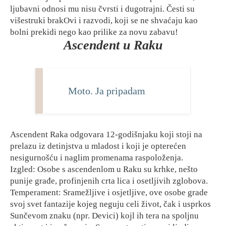
ljubavni odnosi mu nisu čvrsti i dugotrajni. Česti su
višestruki brakOvi i razvodi, koji se ne shvaćaju kao
bolni prekidi nego kao prilike za novu zabavu!
Ascendent u Raku
Moto. Ja pripadam
Ascendent Raka odgovara 12-godišnjaku koji stoji na
prelazu iz detinjstva u mladost i koji je opterećen
nesigurnošću i naglim promenama raspoloženja.
Izgled: Osobe s ascendenlom u Raku su krhke, nešto
punije građe, profinjenih crta lica i osetljivih zglobova.
Temperament: Sramežljive i osjetljive, ove osobe grade
svoj svet fantazije kojeg neguju celi život, čak i usprkos
Sunčevom znaku (npr. Devici) kojl ih tera na spoljnu