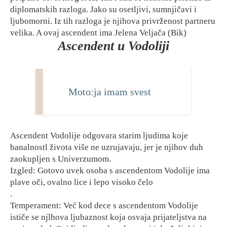
diplomatskih razloga. Jako su osetljivi, sumnjičavi i
ljubomorni. Iz tih razloga je njihova privrženost partneru
velika. A ovaj ascendent ima Jelena Veljača (Bik)
Ascendent u Vodoliji
Moto:ja imam svest
Ascendent Vodolije odgovara starim ljudima koje
banalnostl života više ne uzrujavaju, jer je njihov duh
zaokupljen s Univerzumom.
Izgled: Gotovo uvek osoba s ascendentom Vodolije ima
plave oči, ovalno lice i lepo visoko čelo
.
Temperament: Već kod dece s ascendentom Vodolije
ističe se njlhova ljubaznost koja osvaja prijateljstva na