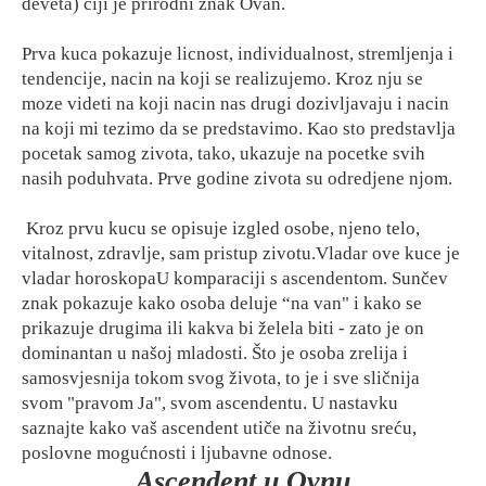
deveta) ciji je prirodni znak Ovan.
Prva kuca pokazuje licnost, individualnost, stremljenja i
tendencije, nacin na koji se realizujemo. Kroz nju se
moze videti na koji nacin nas drugi dozivljavaju i nacin
na koji mi tezimo da se predstavimo. Kao sto predstavlja
pocetak samog zivota, tako, ukazuje na pocetke svih
nasih poduhvata. Prve godine zivota su odredjene njom.
Kroz prvu kucu se opisuje izgled osobe, njeno telo,
vitalnost, zdravlje, sam pristup zivotu.Vladar ove kuce je
vladar horoskopaU komparaciji s ascendentom. Sunčev
znak pokazuje kako osoba deluje “na van" i kako se
prikazuje drugima ili kakva bi želela biti - zato je on
dominantan u našoj mladosti. Što je osoba zrelija i
samosvjesnija tokom svog života, to je i sve sličnija
svom "pravom Ja", svom ascendentu. U nastavku
saznajte kako vaš ascendent utiče na životnu sreću,
poslovne mogućnosti i ljubavne odnose.
Ascendent u Ovnu