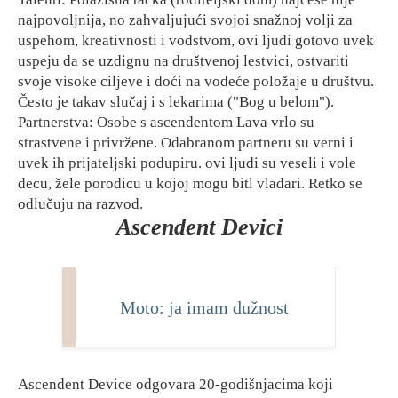
najpovoljnija, no zahvaljujući svojoi snažnoj volji za
uspehom, kreativnosti i vodstvom, ovi ljudi gotovo uvek
uspeju da se uzdignu na društvenoj lestvici, ostvariti
svoje visoke ciljeve i doći na vodeće položaje u društvu.
Često je takav slučaj i s lekarima ("Bog u belom").
Partnerstva: Osobe s ascendentom Lava vrlo su
strastvene i privržene. Odabranom partneru su verni i
uvek ih prijateljski podupiru. ovi ljudi su veseli i vole
decu, žele porodicu u kojoj mogu bitl vladari. Retko se
odlučuju na razvod.
Ascendent Devici
Moto: ja imam dužnost
Ascendent Device odgovara 20-godišnjacima koji