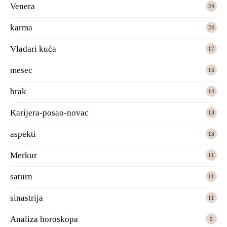
Venera
24
karma
24
Vladari kuća
17
mesec
15
brak
14
Karijera-posao-novac
13
aspekti
13
Merkur
11
saturn
11
sinastrija
11
Analiza horoskopa
9