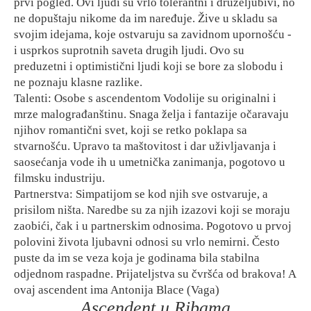
prvi pogled. Ovi ljudi su vrlo tolerantni i druželjubivi, no
ne dopuštaju nikome da im naređuje. Žive u skladu sa
svojim idejama, koje ostvaruju sa zavidnom upornošću -
i usprkos suprotnih saveta drugih ljudi. Ovo su
preduzetni i optimistični ljudi koji se bore za slobodu i
ne poznaju klasne razlike.
Talenti: Osobe s ascendentom Vodolije su originalni i
mrze malograđanštinu. Snaga želja i fantazije očaravaju
njihov romantični svet, koji se retko poklapa sa
stvarnošću. Upravo ta maštovitost i dar uživljavanja i
saosećanja vode ih u umetnička zanimanja, pogotovo u
filmsku industriju.
Partnerstva: Simpatijom se kod njih sve ostvaruje, a
prisilom ništa. Naredbe su za njih izazovi koji se moraju
zaobići, čak i u partnerskim odnosima. Pogotovo u prvoj
polovini života ljubavni odnosi su vrlo nemirni. Često
puste da im se veza koja je godinama bila stabilna
odjednom raspadne. Prijateljstva su čvršća od brakova! A
ovaj ascendent ima Antonija Blace (Vaga)
Ascendent u Ribama