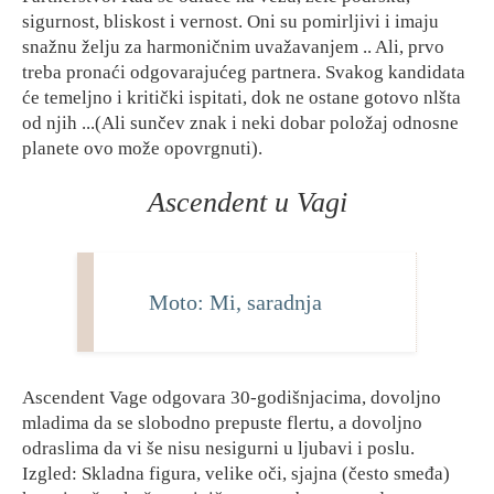
sigurnost, bliskost i vernost. Oni su pomirljivi i imaju
snažnu želju za harmoničnim uvažavanjem .. Ali, prvo
treba pronaći odgovarajućeg partnera. Svakog kandidata
će temeljno i kritički ispitati, dok ne ostane gotovo nlšta
od njih ...(Ali sunčev znak i neki dobar položaj odnosne
planete ovo može opovrgnuti).
Ascendent u Vagi
Moto: Mi, saradnja
Ascendent Vage odgovara 30-godišnjacima, dovoljno
mladima da se slobodno prepuste flertu, a dovoljno
odraslima da vi še nisu nesigurni u ljubavi i poslu.
Izgled: Skladna figura, velike oči, sjajna (često smeđa)