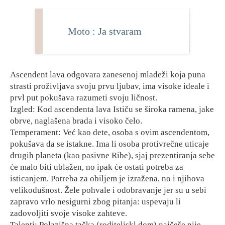
Moto : Ja stvaram
Ascendent lava odgovara zanesenoj mladeži koja puna
strasti proživljava svoju prvu ljubav, ima visoke ideale i
prvl put pokušava razumeti svoju ličnost.
Izgled: Kod ascendenta lava Ističu se široka ramena, jake
obrve, naglašena brada i visoko čelo.
Temperament: Već kao dete, osoba s ovim ascendentom,
pokušava da se istakne. Ima li osoba protivrečne uticaje
drugih planeta (kao pasivne Ribe), sjaj prezentiranja sebe
će malo biti ublažen, no ipak će ostati potreba za
isticanjem. Potreba za obiljem je izražena, no i njihova
velikodušnost. Žele pohvale i odobravanje jer su u sebi
zapravo vrlo nesigurni zbog pitanja: uspevaju li
zadovoljiti svoje visoke zahteve.
Talenti: Polazišna tačka (roditeljskl dom) najčeše nije