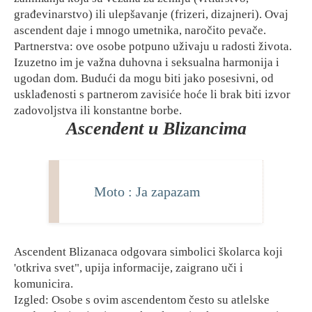
građevinarstvo) ili ulepšavanje (frizeri, dizajneri). Ovaj
ascendent daje i mnogo umetnika, naročito pevače.
Partnerstva: ove osobe potpuno uživaju u radosti života.
Izuzetno im je važna duhovna i seksualna harmonija i
ugodan dom. Budući da mogu biti jako posesivni, od
usklađenosti s partnerom zavisiće hoće li brak biti izvor
zadovoljstva ili konstantne borbe.
Ascendent u Blizancima
Moto : Ja zapazam
Ascendent Blizanaca odgovara simbolici školarca koji
'otkriva svet", upija informacije, zaigrano uči i
komunicira.
Izgled: Osobe s ovim ascendentom često su atlelske