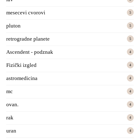
mesecevi cvorovi
5
pluton
5
retrogradne planete
5
Ascendent - podznak
4
Fizički izgled
4
astromedicina
4
mc
4
ovan.
4
rak
4
uran
4