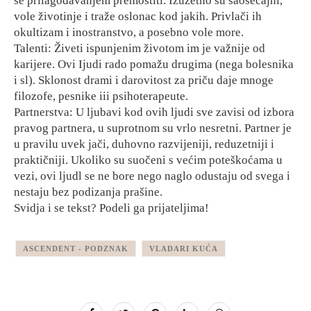
se prilagođavanjem premostiti. Izuzetno su saosećajni,
vole životinje i traže oslonac kod jakih. Privlači ih
okultizam i inostranstvo, a posebno vole more.
Talenti: Živeti ispunjenim životom im je važnije od
karijere. Ovi Ijudi rado pomažu drugima (nega bolesnika
i sl). Sklonost drami i darovitost za priču daje mnoge
filozofe, pesnike iii psihoterapeute.
Partnerstva: U ljubavi kod ovih ljudi sve zavisi od izbora
pravog partnera, u suprotnom su vrlo nesretni. Partner je
u pravilu uvek jači, duhovno razvijeniji, reduzetniji i
praktičniji. Ukoliko su suočeni s većim poteškoćama u
vezi, ovi ljudl se ne bore nego naglo odustaju od svega i
nestaju bez podizanja prašine.
Svidja i se tekst? Podeli ga prijateljima!
ASCENDENT - PODZNAK
VLADARI KUĆA