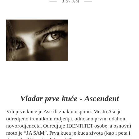
3:57 AM
Vladar prve kuće - Ascendent
Vrh prve kuce je Asc ili znak u usponu. Mesto Asc je
odredjeno trenutkom rodjenja, odnosno prvim udahom
novorodjenceta. Odredjuje IDENTITET osobe, a osnovni
moto je “JA SAM”. Prva kuca je kuca zivota (kao i peta i