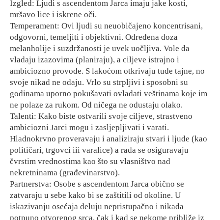
Izgled: Ljudi s ascendentom Jarca imaju jake kosti,
mršavo lice i iskrene oči.
Temperament: Ovi ljudi su neuobičajeno koncentrisani,
odgovorni, temeljiti i objektivni. Određena doza
melanholije i suzdržanosti je uvek uočljiva. Vole da
vladaju izazovima (planiraju), a ciljeve istrajno i
ambiciozno provode. S lakoćom otkrivaju tuđe tajne, no
svoje nikad ne odaju. Vrlo su strpljivi i sposobni su
godinama uporno pokušavati ovladati veštinama koje im
ne polaze za rukom. Od ničega ne odustaju olako.
Talenti: Kako biste ostvarili svoje ciljeve, strastveno
ambiciozni Jarci mogu i zasljepljivati i varati.
Hladnokrvno proveravaju i analiziraju stvari i ljude (kao
političari, trgovci iii varalice) a rada se osiguravaju
čvrstim vrednostima kao što su vlasništvo nad
nekretninama (građevinarstvo).
Partnerstva: Osobe s ascendentom Jarca obično se
zatvaraju u sebe kako bi se zaštitili od okoline. U
iskazivanju osećaja deluju nepristupačno i nikada
potpuno otvorenog srca, čak i kad se nekome približe iz