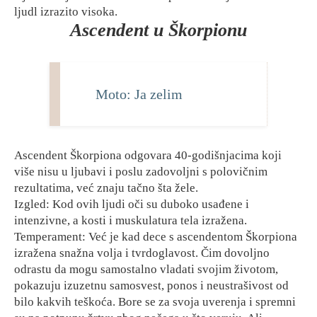
ljudl izrazito visoka.
Ascendent u Škorpionu
Moto: Ja zelim
Ascendent Škorpiona odgovara 40-godišnjacima koji
više nisu u ljubavi i poslu zadovoljni s polovičnim
rezultatima, već znaju tačno šta žele.
Izgled: Kod ovih ljudi oči su duboko usađene i
intenzivne, a kosti i muskulatura tela izražena.
Temperament: Već je kad dece s ascendentom Škorpiona
izražena snažna volja i tvrdoglavost. Čim dovoljno
odrastu da mogu samostalno vladati svojim životom,
pokazuju izuzetnu samosvest, ponos i neustrašivost od
bilo kakvih teškoća. Bore se za svoja uverenja i spremni