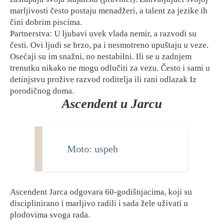
marljivosti često postaju menadžeri, a talent za jezike ih
čini dobrim piscima.
Partnerstva: U ljubavi uvek vlada nemir, a razvodi su
česti. Ovi ljudi se brzo, pa i nesmotreno upuštaju u veze.
Osećaji su im snažni, no nestabilni. Ili se u zadnjem
trenutku nikako ne mogu odlučiti za vezu. Često i sami u
detinjstvu prožive razvod roditelja ili rani odlazak Iz
porodičnog doma.
Ascendent u Jarcu
Moto: uspeh
Ascendent Jarca odgovara 60-godišnjacima, koji su
disciplinirano i marljivo radili i sada žele uživati u
plodovima svoga rada.