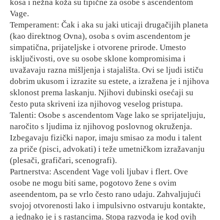
kosa i nežna koža su tipične za osobe s ascendentom
Vage.
Temperament: Čak i aka su jaki uticaji drugačijih planeta
(kao direktnog Ovna), osoba s ovim ascendentom je
simpatična, prijateljske i otvorene prirode. Umesto
isključivosti, ove su osobe sklone kompromisima i
uvažavaju razna mišljenja i stajališta. Ovi se ljudi ističu
dobrim ukusom i izrazite su estete, a izražena je i njihova
sklonost prema laskanju. Njihovi dubinski osećaji su
često puta skriveni iza njihovog veselog pristupa.
Talenti: Osobe s ascendentom Vage lako se sprijateljuju,
naročito s ljudima iz njihovog poslovnog okruženja.
Izbegavaju fizički napor, imaju smisao za modu i talent
za priče (pisci, advokati) i teže umetničkom izražavanju
(plesači, grafičari, scenografi).
Partnerstva: Ascendent Vage voli ljubav i flert. Ove
osobe ne mogu biti same, pogotovo žene s ovim
aseendentom, pa se vrlo često rano udaju. Zahvaljujući
svojoj otvorenosti lako i impulsivno ostvaruju kontakte,
a jednako je i s rastancima. Stopa razvoda je kod ovih