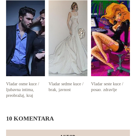
Vladar osme kuce /
Vladar sedme kuce /
Vladar seste kuce /
ljubavna intima,
brak, javnost
posao. zdravlje
preobražaj, kraj
10 KOMENTARA