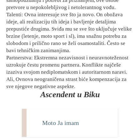
samopouzdanju i potrebi za priznanjem, ove osobe
pretvore u nepokolebljivog i netolerantnog vođu.
Talenti: Ovna interesuje sve što ja novo. On obožava
ideje, ali realizaciju tih ideja i bavljenje detaljima
prepustiće drugima. Sviđa mu se sve što uključuje velike
brzine (letenje, moto sport i sl), ima snažnu potrebu za
slobodom i prilično rano se želi osamostaliti. Često se
bavi tehničkim zanimanjima.
Partnerstva: Ekstremna nezavisnost i neuravnoteženost
uzrokuje čestu promenu partnera. Konflikte najčeše
izaziva svojom nediplomatskom i autoritarnom naravi.
Ali, Ovnova neograničena strast biće kompenzacija za
sve njegove negativne aspekte.
Ascendent u Biku
Moto Ja imam