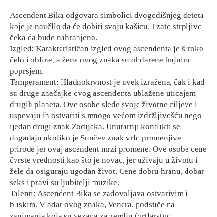
Ascendent Bika odgovara simbolici dvogodišnjeg deteta
koje je naučllo da će dobiti svoju kašicu. I zato strpljivo
čeka da bude nahranjeno.
Izgled: Karakterističan izgled ovog ascendenta je široko
čelo i obline, a žene ovog znaka su obdarene bujnim
poprsjem.
Temperament: Hladnokrvnost je uvek izražena, čak i kad
su druge značajke ovog ascendenta ublažene uticajem
drugih planeta. Ove osobe slede svoje životne ciljeve i
uspevaju ih ostvariti s mnogo većom izdržljivošću nego
ijedan drugi znak Zodijaka. Unutarnji konflikti se
događaju ukoliko je Sunčev znak vrlo promenjive
prirode jer ovaj ascendent mrzi promene. Ove osobe cene
čvrste vrednosti kao što je novac, jer uživaju u životu i
žele da osiguraju ugodan život. Cene dobru hranu, dobar
seks i pravi su ljubitelji muzike.
Talenti: Ascendent Bika se zadovoljava ostvarivim i
bliskim. Vladar ovog znaka, Venera, podstiče na
zanimanja koja su vezana za zemlju (vrtlarstvo,