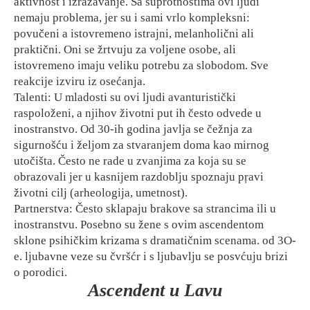
aktivnost i izražavanje. Sa suprotnostima ovi ljudi
nemaju problema, jer su i sami vrlo kompleksni:
povučeni a istovremeno istrajni, melanholični ali
praktični. Oni se žrtvuju za voljene osobe, ali
istovremeno imaju veliku potrebu za slobodom. Sve
reakcije izviru iz osećanja.
Talenti: U mladosti su ovi ljudi avanturistički
raspoloženi, a njihov životni put ih često odvede u
inostranstvo. Od 30-ih godina javlja se čežnja za
sigurnošću i željom za stvaranjem doma kao mirnog
utočišta. Često ne rade u zvanjima za koja su se
obrazovali jer u kasnijem razdoblju spoznaju pŗavi
životni cilj (arheologija, umetnost).
Partnerstva: Često sklapaju brakove sa strancima ili u
inostranstvu. Posebno su žene s ovim ascendentom
sklone psihičkim krizama s dramatičnim scenama. od 3O-
e. ljubavne veze su čvršćr i s ljubavlju se posvćuju brizi
o porodici.
Ascendent u Lavu